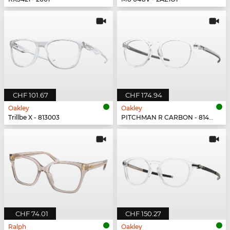
CHF 101.67
CHF 174.94
Oakley
Oakley
Trillbe X - 813003
PITCHMAN R CARBON - 814903
CHF 74.01
CHF 150.27
Ralph
Oakley