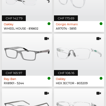
CHF 142.79
CHF 175.69
Oakley
Giorgio Armani
WHEEL HOUSE - 816602
AR7074 - 5893
CHF 165.97
CHF 106.16
Ray-Ban
Oakley
RX8901 - 5244
HEX JECTOR - 803209