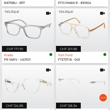
RA7158U - 6117
PITCHMAN R - 810504
CHF 171.95
CHF 201.85
Prada
Tom Ford
PR 14WV - U431O1
FT5737-B - 045
CHF 124.85
CHF 126.34