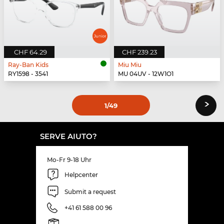
CHF 64.29
CHF 239.23
Ray-Ban Kids
Miu Miu
RY1598 - 3541
MU 04UV - 12W1O1
›
1
/49
SERVE AIUTO?
Mo-Fr 9-18 Uhr
Helpcenter
Submit a request
+41 61 588 00 96