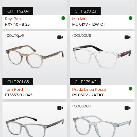
CHF 142.04
CHF 239.23
Ray-Ban
Miu Miu
RX7140 - 8125
MU 01XV - 12W1O1
CHF 201.85
CHF 179.42
Tom Ford
Prada Linea Rossa
FT5557-B - 045
PS 06PV - 2AZ1O1