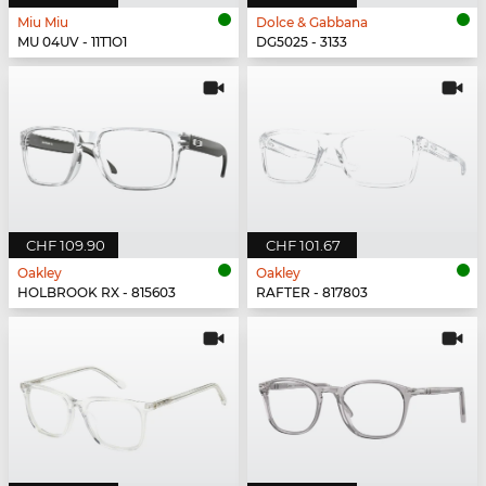
Miu Miu
Dolce & Gabbana
MU 04UV - 11T1O1
DG5025 - 3133
CHF 109.90
CHF 101.67
Oakley
Oakley
HOLBROOK RX - 815603
RAFTER - 817803