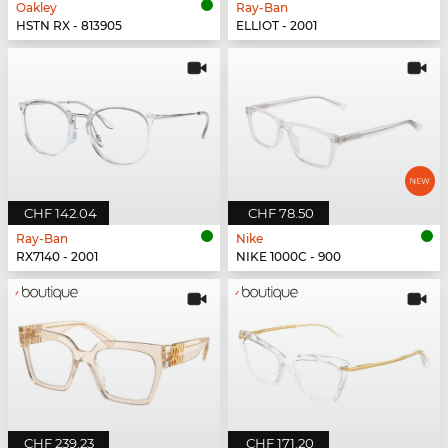
Oakley
Ray-Ban
HSTN RX - 813905
ELLIOT - 2001
CHF 142.04
CHF 78.50
Ray-Ban
Nike
RX7140 - 2001
NIKE 1000C - 900
CHF 239.23
CHF 171.20