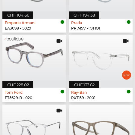
CHF 104.66
CHF 194.38
Emporio Armani
Prada
EA3098 - 5029
PR A15V - 19T1O1
CHF 228.02
CHF 133.82
Tom Ford
Ray-Ban
FT5629-B - 020
RX7159 - 2001