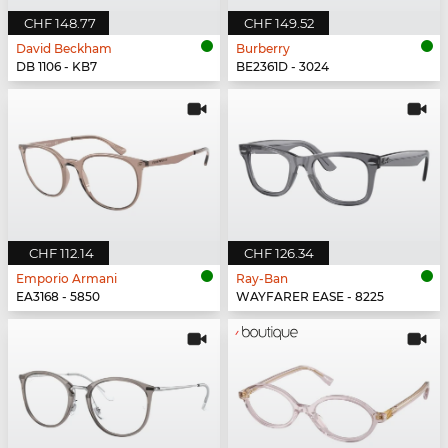
CHF 148.77
CHF 149.52
David Beckham
Burberry
DB 1106 - KB7
BE2361D - 3024
CHF 112.14
CHF 126.34
Emporio Armani
Ray-Ban
EA3168 - 5850
WAYFARER EASE - 8225