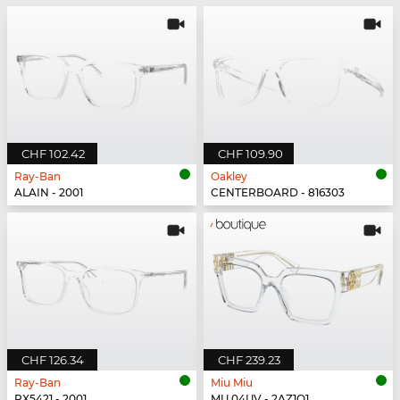
CHF 102.42
CHF 109.90
Ray-Ban
Oakley
ALAIN - 2001
CENTERBOARD - 816303
CHF 126.34
CHF 239.23
Ray-Ban
Miu Miu
RX5421 - 2001
MU 04UV - 2AZ1O1