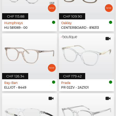
CHF 115.88
CHF 109.90
Humphreys
Oakley
HU 581069 - 00
CENTERBOARD - 816313
CHF 126.34
CHF 179.42
Ray-Ban
Prada
ELLIOT - 8449
PR 02ZV - 2AZ1O1