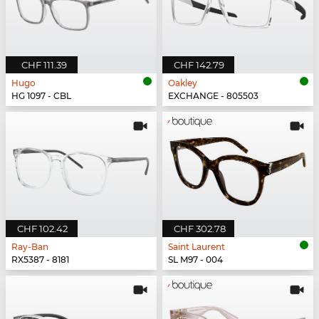
CHF 111.39
CHF 142.79
Hugo
Oakley
HG 1097 - CBL
EXCHANGE - 805503
CHF 102.42
CHF 302.78
Ray-Ban
Saint Laurent
RX5387 - 8181
SL M97 - 004