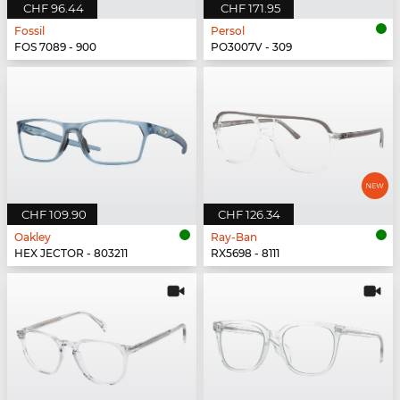
CHF 96.44
CHF 171.95
Fossil
Persol
FOS 7089 - 900
PO3007V - 309
CHF 109.90
CHF 126.34
Oakley
Ray-Ban
HEX JECTOR - 803211
RX5698 - 8111