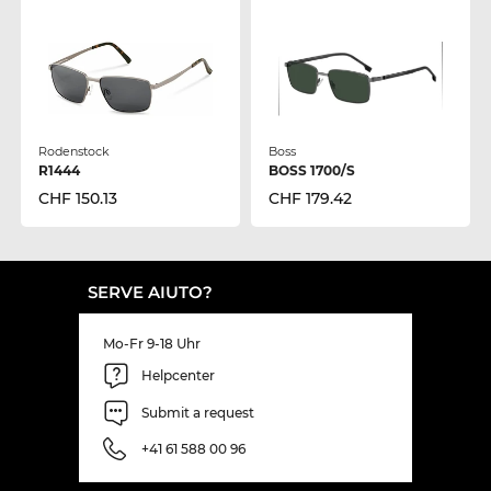
Rodenstock
Boss
R1444
BOSS 1700/S
CHF 150.13
CHF 179.42
SERVE AIUTO?
Mo-Fr 9-18 Uhr
Helpcenter
Submit a request
+41 61 588 00 96