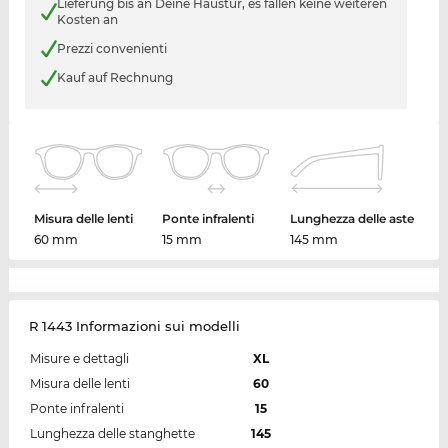
Lieferung bis an Deine Haustür, es fallen keine weiteren
Kosten an
Prezzi convenienti
Kauf auf Rechnung
Misura delle lenti
Ponte infralenti
Lunghezza delle aste
60 mm
15 mm
145 mm
R 1443 Informazioni sui modelli
Misure e dettagli
XL
Misura delle lenti
60
Ponte infralenti
15
Lunghezza delle stanghette
145