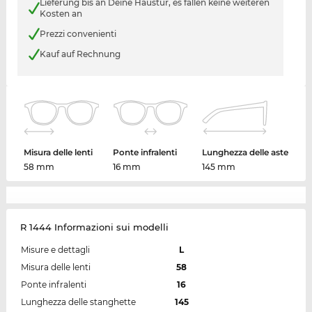
Lieferung bis an Deine Haustür, es fallen keine weiteren
Kosten an
Prezzi convenienti
Kauf auf Rechnung
Misura delle lenti
Ponte infralenti
Lunghezza delle aste
58 mm
16 mm
145 mm
R 1444 Informazioni sui modelli
Misure e dettagli
L
Misura delle lenti
58
Ponte infralenti
16
Lunghezza delle stanghette
145