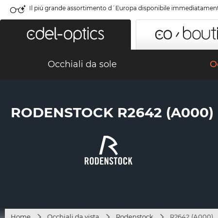
Il piú grande assortimento d´Europa disponibile immediatamen
Occhiali da sole
Oc
RODENSTOCK R2642 (A000)
Home
Occhiali da vista
Rodenstock
R2642 (A000)