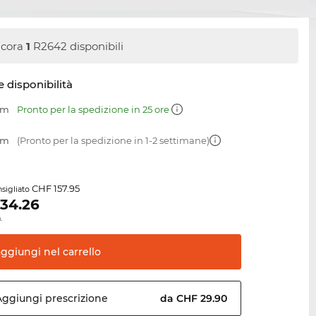
cora
1
R2642 disponibili
e disponibilità
mm
Pronto per la spedizione in 25 ore
mm
(Pronto per la spedizione in 1-2 settimane)
CHF 157.95
sigliato
134.26
.
aggiungi nel
carrello
Aggiungi
prescrizione
da CHF 29.90