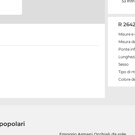
53 mm
R 2642
Misure e 
Misura de
Ponte inf
Lunghezz
Sesso
Tipo di 
Colore d
 popolari
Emporio Armani Occhiali da sole