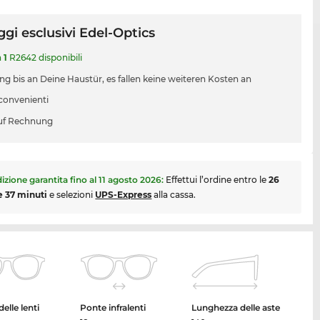
gi esclusivi Edel-Optics
a
1
R2642 disponibili
ung bis an Deine Haustür, es fallen keine weiteren Kosten an
 convenienti
uf Rechnung
izione garantita fino al
11 agosto 2026
:
Effettui l’ordine entro le
26
e 37 minuti
e selezioni
UPS-Express
alla cassa.
elle lenti
Ponte infralenti
Lunghezza delle aste