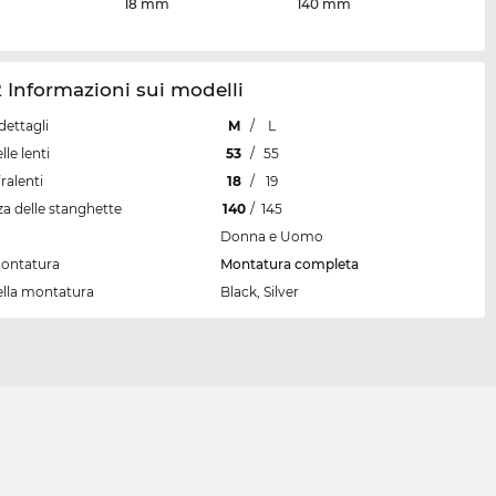
18 mm
140 mm
 Informazioni sui modelli
dettagli
M
/
L
lle lenti
53
/
55
ralenti
18
/
19
a delle stanghette
140
/
145
Donna e Uomo
montatura
Montatura completa
ella montatura
Black, Silver