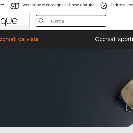
te!
Spedizione di consegna e di reso gratuite
Diritto di r
chiali da vista
Occhiali sporti