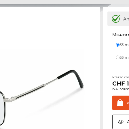
An
Misure 
53 
55 
Prezzo con
CHF
IVA inclusa