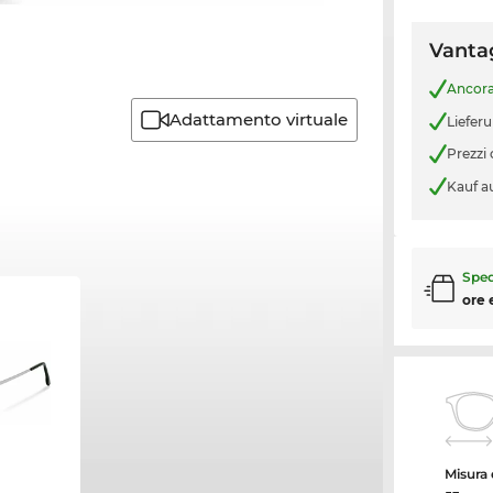
Vantag
Ancor
Adattamento virtuale
Liefer
Prezzi
Kauf a
Sped
ore 
Misura d