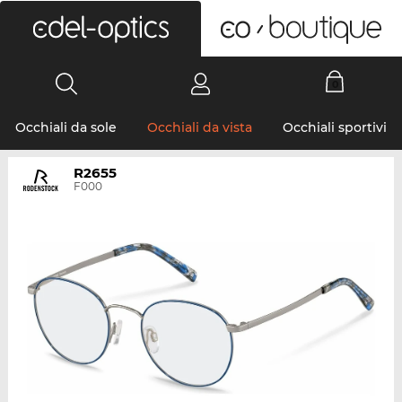
0
Occhiali da sole
Occhiali da vista
Occhiali sportivi
R2655
F000