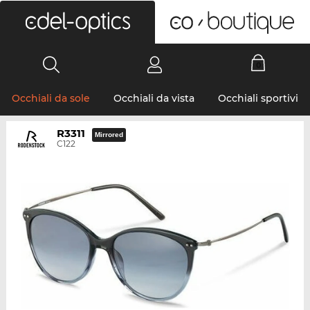
0
Occhiali da sole
Occhiali da vista
Occhiali sportivi
R3311
Mirrored
C122