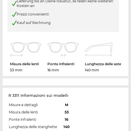
Lieferung bis an Deine Haustür, es fallen keine weiteren
Kosten an
Prezzi convenienti
Kauf auf Rechnung
Misura delle lenti
Ponte infralenti
Lunghezza delle aste
53 mm
16 mm
140 mm
R 3311 Informazioni sui modelli
Misure e dettagli
M
Misura delle lenti
53
Ponte infralenti
16
Lunghezza delle stanghette
140