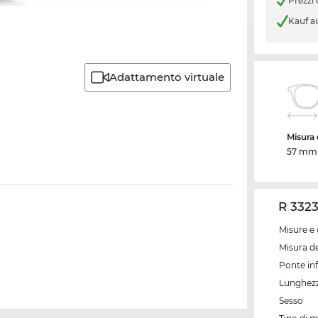
Prezzi
Kauf a
Adattamento virtuale
Misura d
57 mm
R 3323
Misure e 
Misura de
Ponte inf
Lunghezz
Sesso