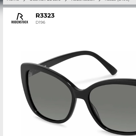
R3323
D196