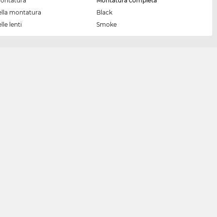
montatura
Montatura completa
ella montatura
Black
lle lenti
Smoke