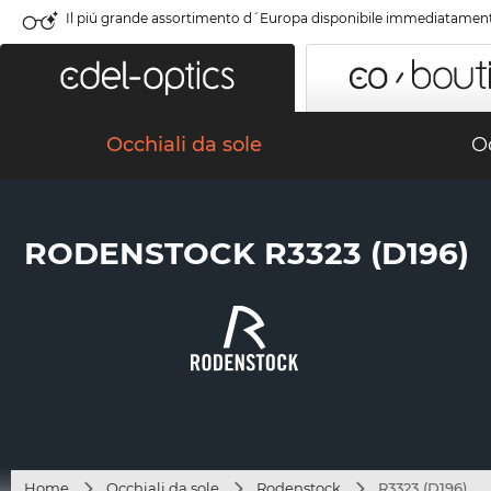
Il piú grande assortimento d´Europa disponibile immediatamen
Occhiali da sole
Oc
RODENSTOCK R3323 (D196)
Home
Occhiali da sole
Rodenstock
R3323 (D196)