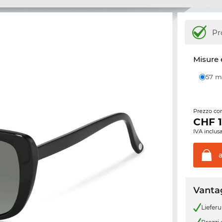
Pr
Misure 
57
Prezzo con
CHF
IVA inclusa
Vantag
Liefer