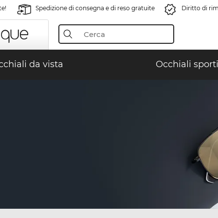
te!
Spedizione di consegna e di reso gratuite
Diritto di r
chiali da vista
Occhiali sporti