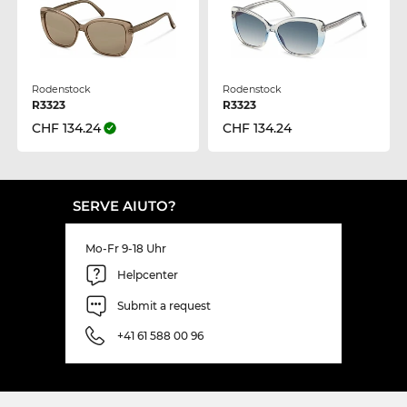
Rodenstock
Rodenstock
R3323
R3323
CHF 134.24
CHF 134.24
SERVE AIUTO?
Mo-Fr 9-18 Uhr
Helpcenter
Submit a request
+41 61 588 00 96