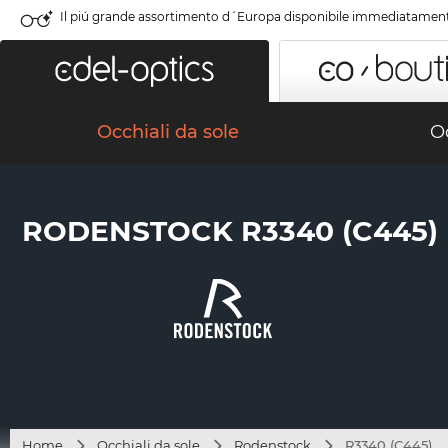
Il piú grande assortimento d´Europa disponibile immediatamen
Occhiali da sole
Oc
RODENSTOCK R3340 (C445)
Home
Occhiali da sole
Rodenstock
R3340 (C445)