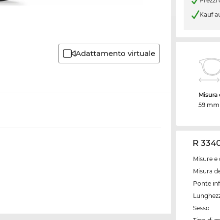
Prezzi
Kauf a
Adattamento virtuale
Misura d
59 mm
R 3340
Misure e 
Misura de
Ponte inf
Lunghezz
Sesso