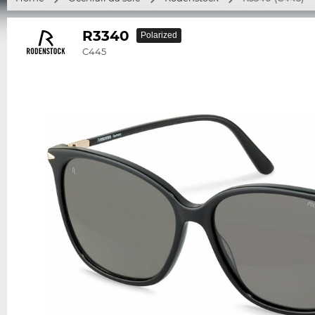
R3340
Polarized
C445