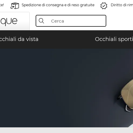
te!
Spedizione di consegna e di reso gratuite
Diritto di r
chiali da vista
Occhiali sporti