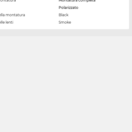
montatura
Montatura completa
Polarizzato
ella montatura
Black
lle lenti
Smoke