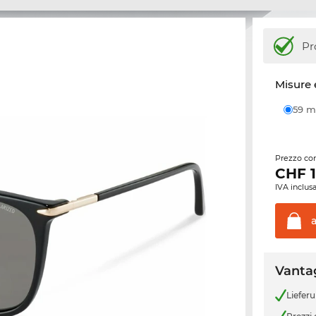
Pr
Misure 
59
Prezzo con
CHF
IVA inclusa
Vantag
Liefer