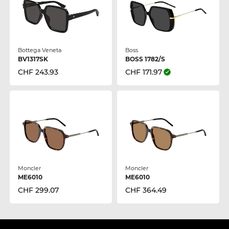
Bottega Veneta
Boss
BV1317SK
BOSS 1782/S
CHF 243.93
CHF 171.97
Moncler
Moncler
ME6010
ME6010
CHF 299.07
CHF 364.49