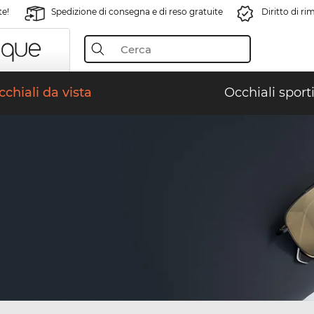
te!
Spedizione di consegna e di reso gratuite
Diritto di r
chiali da vista
Occhiali sporti