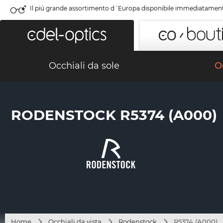
Il piú grande assortimento d´Europa disponibile immediatamen
Occhiali da sole
Oc
RODENSTOCK R5374 (A000)
Home
Occhiali da vista
Rodenstock
R5374 (A000)