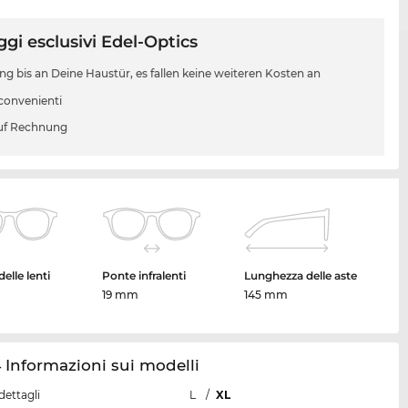
gi esclusivi Edel-Optics
ung bis an Deine Haustür, es fallen keine weiteren Kosten an
 convenienti
uf Rechnung
elle lenti
Ponte infralenti
Lunghezza delle aste
19 mm
145 mm
 Informazioni sui modelli
dettagli
L
/
XL