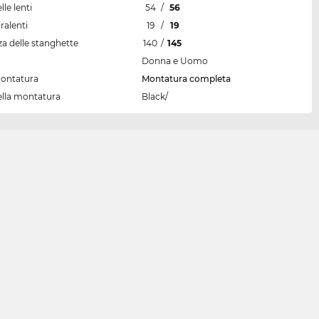
lle lenti
54
/
56
ralenti
19
/
19
a delle stanghette
140
/
145
Donna e Uomo
montatura
Montatura completa
ella montatura
Black/