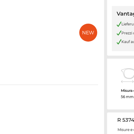
Vantag
Liefer
Prezzi
Kauf a
Misura d
56 mm
R 5374
Misure e 