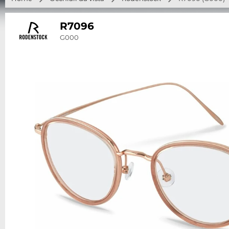
R7096
G000