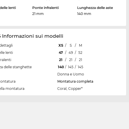
elle lenti
Ponte infralenti
Lunghezza delle aste
21 mm
140 mm
 Informazioni sui modelli
dettagli
XS
/
S
/
M
lle lenti
47
/
49
/
52
ralenti
21
/
21
/
21
a delle stanghette
140
/
145
/
145
Donna e Uomo
montatura
Montatura completa
ella montatura
Coral, Copper*