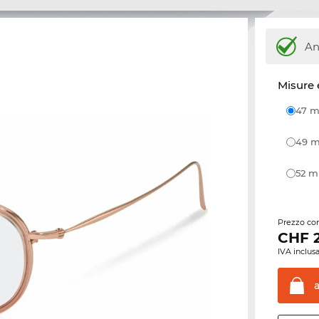
An
Misure 
47
49
52 
Prezzo con
CHF
IVA inclusa