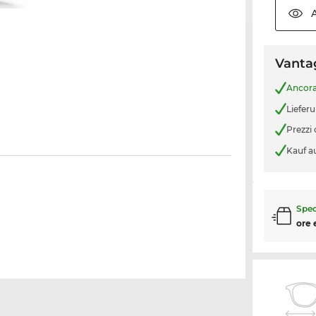
Vantag
Ancor
Liefer
Prezzi
Kauf a
Sped
ore 