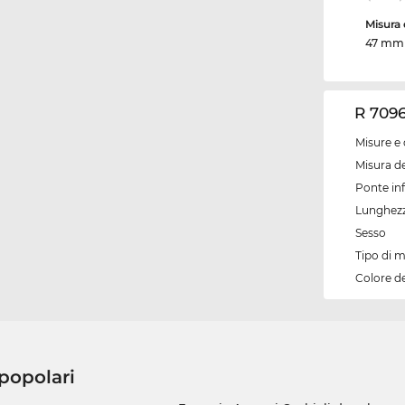
Misura d
47 mm
R 7096
Misure e 
Misura de
Ponte inf
Lunghezz
Sesso
Tipo di 
Colore d
 popolari