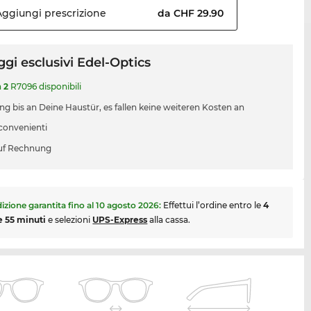
Aggiungi
prescrizione
da CHF 29.90
gi esclusivi Edel-Optics
a
2
R7096 disponibili
ung bis an Deine Haustür, es fallen keine weiteren Kosten an
 convenienti
uf Rechnung
izione garantita fino al
10 agosto 2026
:
Effettui l’ordine entro le
4
e 55 minuti
e selezioni
UPS-Express
alla cassa.