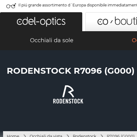
Il piú grande assortimento d´Europa disponibile immediatamen
Occhiali da sole
Oc
RODENSTOCK R7096 (G000)
Home
Occhiali da vista
Rodenstock
R7096 (G000)