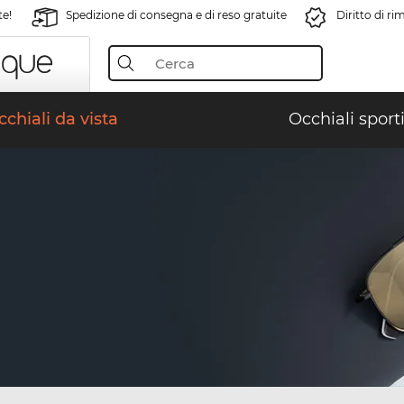
te!
Spedizione di consegna e di reso gratuite
Diritto di r
chiali da vista
Occhiali sporti