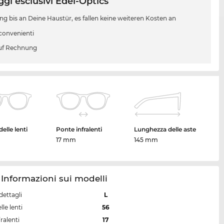
gi esclusivi Edel-Optics
ung bis an Deine Haustür, es fallen keine weiteren Kosten an
 convenienti
uf Rechnung
elle lenti
Ponte infralenti
Lunghezza delle aste
17 mm
145 mm
 Informazioni sui modelli
dettagli
L
lle lenti
56
ralenti
17