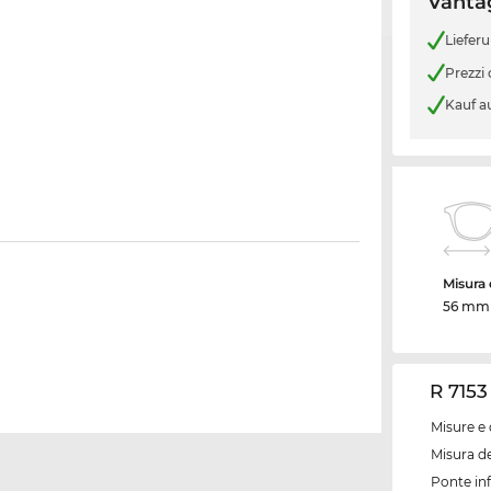
Vantag
Liefer
Prezzi
Kauf a
Misura d
56 mm
R 7153
Misure e 
Misura de
Ponte inf