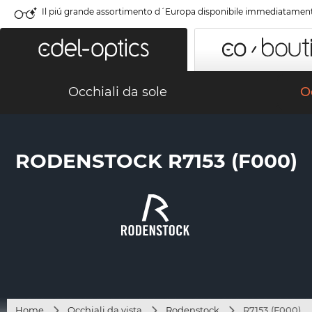
Il piú grande assortimento d´Europa disponibile immediatamen
Occhiali da sole
Oc
RODENSTOCK R7153 (F000)
Home
Occhiali da vista
Rodenstock
R7153 (F000)