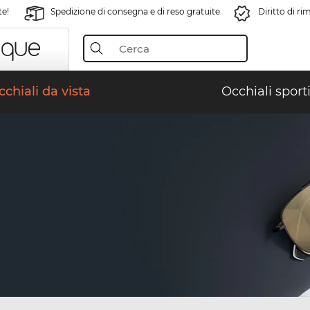
te!
Spedizione di consegna e di reso gratuite
Diritto di r
chiali da vista
Occhiali sporti