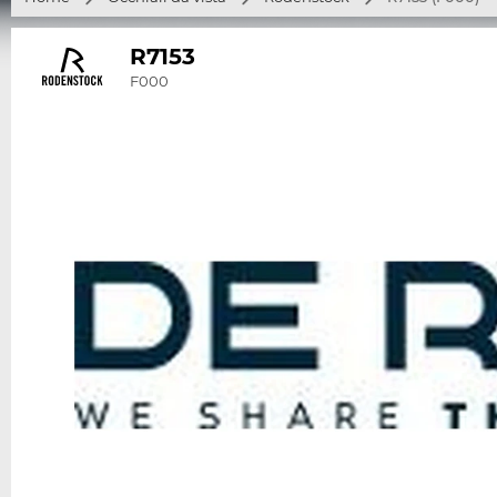
R7153
F000