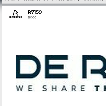
R7159
B000