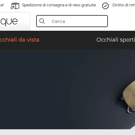
te!
Spedizione di consegna e di reso gratuite
Diritto di r
chiali da vista
Occhiali sporti