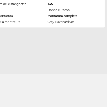
a delle stanghette
145
Donna e Uomo
montatura
Montatura completa
ella montatura
Grey Havana/silver