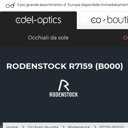
Il piú grande assortimento d´Europa disponibile immediatamen
Occhiali da sole
Oc
RODENSTOCK R7159 (B000)
Home
Occhiali da vista
Rodenstock
R7159 (B000)