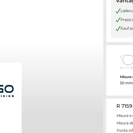
Vantag
Liefer
Prezzi
Kauf a
Misura d
50 mm
R 7159
Misure e 
Misura de
Ponte inf