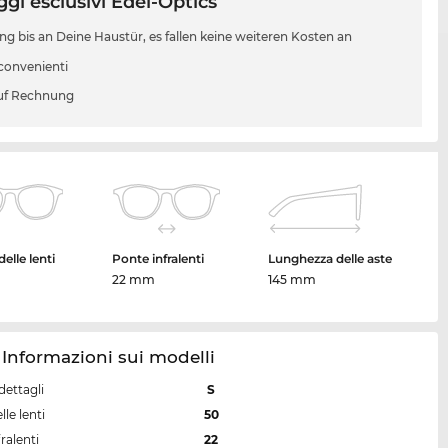
gi esclusivi Edel-Optics
ung bis an Deine Haustür, es fallen keine weiteren Kosten an
 convenienti
uf Rechnung
elle lenti
Ponte infralenti
Lunghezza delle aste
22 mm
145 mm
 Informazioni sui modelli
dettagli
S
lle lenti
50
ralenti
22