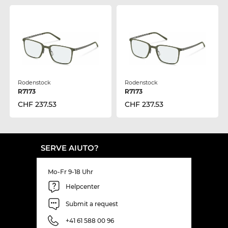
Rodenstock
Rodenstock
R7173
R7173
CHF 237.53
CHF 237.53
SERVE AIUTO?
Mo-Fr 9-18 Uhr
Helpcenter
Submit a request
+41 61 588 00 96