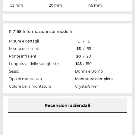
53 mm
20 mm
145 mm
R 7168 Informazioni sui modelli
Misure e dettagli
L
/
L
Misura delle lenti
53
/
55
Ponte infralenti
20
/
20
Lunghezza delle stanghette
145
/
150
Sesso
Donna e Uomo
Tipo di montatura
Montatura completa
Colore della montatura
Crystal/silver
Recensioni aziendali