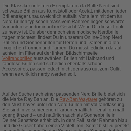
Die Klassiker unter den Exemplaren á la Brille Nerd sind
schwarze Brillen aus Kunststoff oder Acetat, mit denen jeder
Brillenträger unausweichlich auffällt. Vor allem mit dem für
Nerd Brillen typischen massivem Rahmen liegen schwarze
Varianten sehr dominant im Gesicht. Wenn Dir dieser Look
zu heavy ist, Du aber dennoch eine modische Nerdbrille
tragen möchtest, findest Du in unserem Online-Shop Nerd
Brillen und Sonnenbrillen für Herren und Damen in allen
möglichen Formen und Farben. Du musst lediglich darauf
achten, im Filter auf der linken Bildschirmseite
Vollrandbrillen
auszuwählen. Brillen mit Halbrand und
randlose Brillen sind sicherlich ebenfalls schöne
Accessoires, passen jedoch nicht genauso gut zum Outfit,
wenn es wirklich nerdy werden soll.
Auf der Suche nach einer passenden Nerd Brille bietet sich
die Marke Ray Ban an. Die
Ray-Ban Wayfarer
gehören zu
den Must-haves unter den Nerd Brillen mit Vollrandfassung.
Sie sind in verschiedenen Farben erhältlich – egal, ob matt
oder glänzend – und natürlich auch als Sonnenbrille in
Deiner Sehstärke erhältlich. In dem Fall ist der Rahmen blau
und die Gläser haben einen Violett-Ton. Somit bist Du perfekt
ausgerüstet, wenn Du den Swag auch bei Sonnenstrahlen