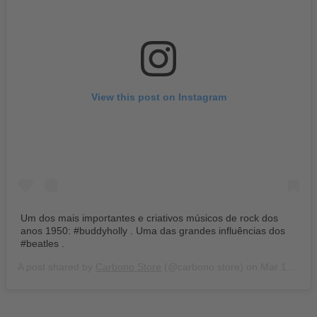
View this post on Instagram
Um dos mais importantes e criativos músicos de rock dos
anos 1950: #buddyholly . Uma das grandes influências dos
#beatles .
A post shared by
Carbono Store
(@carbono.store) on
Mar 12, 2020 at 10:15am PDT