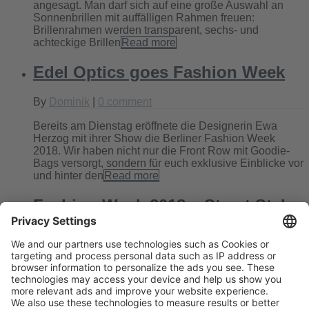
angesagt. Man darf sich auf eine große Auswahl an
Sonnenbrillen mit auffälligen Rahmen freuen:
Brillenrahmen werden transparent, sechs- und
achteckige Brillen
Read more
Edel Optics goes Fashion Week
By
Dominik
|
0 comment
Bereits am Dienstag eröffnete die Designerin Ewa
Herzog mit ihrer Show die Berliner Fashion Week
2018. Wir haben nicht nur die Front Row mit Goodie-
Bags versorgt, sondern für euch exklusive Einblicke vor
und hinter den
Read more
Fashion Week 2018 – Street Style
By
Dominik
|
0 comment
Auch in diesem Jahr eröffnete die Fashion Week in
Berlin wieder den Modekalender. In und um
Deutschlands Hauptstadt war in zahlreichen Shows,
Messen und anderweitigen Veranstaltungen eine
Vorschau auf die angesagtesten Trends des