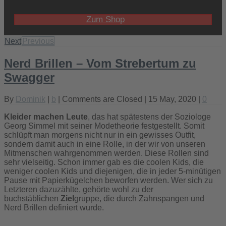
Zum Shop
Next
Previous
Nerd Brillen – Vom Strebertum zu
Swagger
By
Dominik
|
b
|
Comments are Closed
| 15 May, 2020 |
0
Kleider machen Leute
, das hat spätestens der Soziologe
Georg Simmel mit seiner Modetheorie festgestellt. Somit
schlüpft man morgens nicht nur in ein gewisses Outfit,
sondern damit auch in eine Rolle, in der wir von unseren
Mitmenschen wahrgenommen werden. Diese Rollen sind
sehr vielseitig. Schon immer gab es die coolen Kids, die
weniger coolen Kids und diejenigen, die in jeder 5-minütigen
Pause mit Papierkügelchen beworfen werden. Wer sich zu
Letzteren dazuzählte, gehörte wohl zu der
buchstäblichen
Ziel
gruppe, die durch Zahnspangen und
Nerd Brillen definiert wurde.