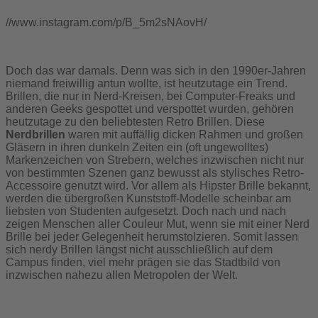
//www.instagram.com/p/B_5m2sNAovH/
Doch das war damals. Denn was sich in den 1990er-Jahren
niemand freiwillig antun wollte, ist heutzutage ein Trend.
Brillen, die nur in Nerd-Kreisen, bei Computer-Freaks und
anderen Geeks gespottet und verspottet wurden, gehören
heutzutage zu den beliebtesten Retro Brillen. Diese
Nerdbrillen
waren mit auffällig dicken Rahmen und großen
Gläsern in ihren dunkeln Zeiten ein (oft ungewolltes)
Markenzeichen von Strebern, welches inzwischen nicht nur
von bestimmten Szenen ganz bewusst als stylisches Retro-
Accessoire genutzt wird. Vor allem als Hipster Brille bekannt,
werden die übergroßen Kunststoff-Modelle scheinbar am
liebsten von Studenten aufgesetzt. Doch nach und nach
zeigen Menschen aller Couleur Mut, wenn sie mit einer Nerd
Brille bei jeder Gelegenheit herumstolzieren. Somit lassen
sich nerdy Brillen längst nicht ausschließlich auf dem
Campus finden, viel mehr prägen sie das Stadtbild von
inzwischen nahezu allen Metropolen der Welt.