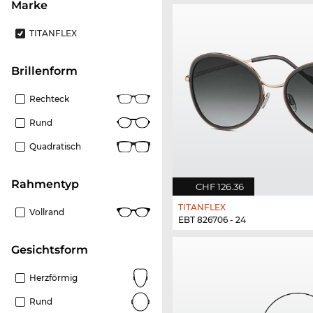
Marke
TITANFLEX
Brillenform
Rechteck
Rund
Quadratisch
Rahmentyp
CHF 126.36
TITANFLEX
Vollrand
EBT 826706 - 24
Gesichtsform
Herzförmig
Rund