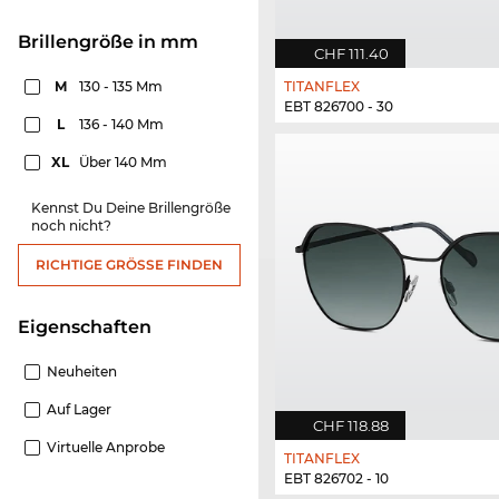
Brillengröße in mm
CHF 111.40
M
130 - 135 Mm
TITANFLEX
EBT 826700 - 30
L
136 - 140 Mm
XL
Über 140 Mm
Kennst Du Deine Brillengröße
noch nicht?
RICHTIGE GRÖSSE FINDEN
Eigenschaften
Neuheiten
Auf Lager
CHF 118.88
Virtuelle Anprobe
TITANFLEX
EBT 826702 - 10