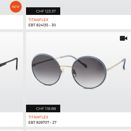
CHF 123.37
TITANFLEX
EBT 824135 - 30
CHF 118.88
TITANFLEX
EBT 826707 - 27