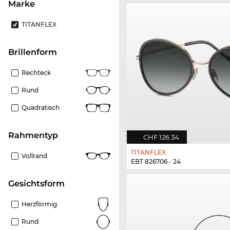
Marke
TITANFLEX
Brillenform
Rechteck
Rund
Quadratisch
Rahmentyp
CHF 126.34
TITANFLEX
Vollrand
EBT 826706 - 24
Gesichtsform
Herzförmig
Rund