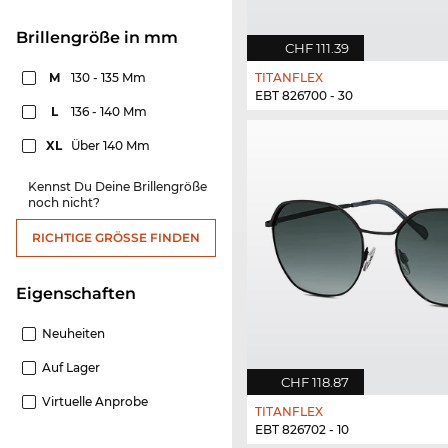
Brillengröße in mm
CHF 111.39
M
130 - 135 Mm
TITANFLEX
EBT 826700 - 30
L
136 - 140 Mm
XL
Über 140 Mm
Kennst Du Deine Brillengröße
noch nicht?
RICHTIGE GRÖSSE FINDEN
Eigenschaften
Neuheiten
Auf Lager
CHF 118.87
Virtuelle Anprobe
TITANFLEX
EBT 826702 - 10