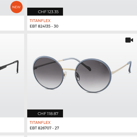
CHF 123.35
TITANFLEX
EBT 824135 - 30
CHF 118.87
TITANFLEX
EBT 826707 - 27