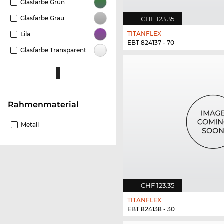
Glasfarbe Grün
Glasfarbe Grau
CHF 123.35
TITANFLEX
Lila
EBT 824137 - 70
Glasfarbe Transparent
Rahmenmaterial
Metall
CHF 123.35
TITANFLEX
EBT 824138 - 30