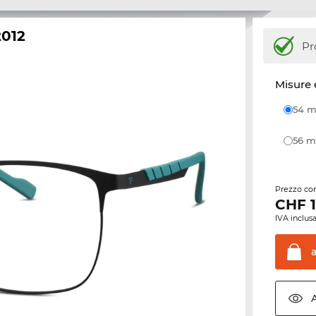
2012
Pr
Misure 
54
56
Prezzo con
CHF
IVA inclusa