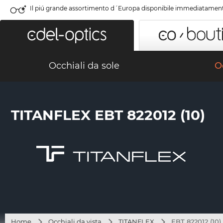
Il piú grande assortimento d´Europa disponibile immediatamen
Occhiali da sole
Oc
TITANFLEX EBT 822012 (10)
Home
Occhiali da vista
TITANFLEX
EBT 822012 (10)