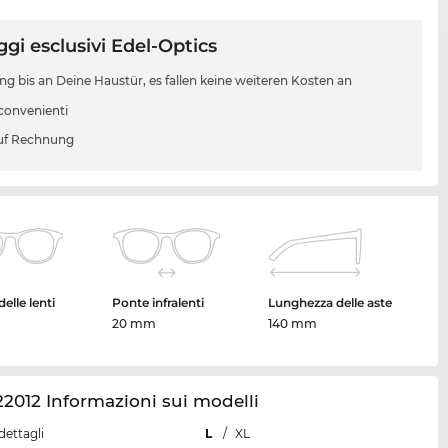
gi esclusivi Edel-Optics
ung bis an Deine Haustür, es fallen keine weiteren Kosten an
 convenienti
uf Rechnung
elle lenti
Ponte infralenti
Lunghezza delle aste
20 mm
140 mm
2012 Informazioni sui modelli
dettagli
L
/
XL