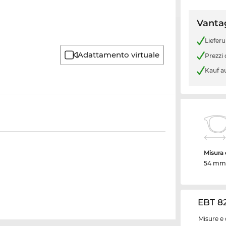
Vantag
Liefer
Adattamento virtuale
Prezzi
Kauf a
Misura d
54 mm
EBT 82
Misure e 