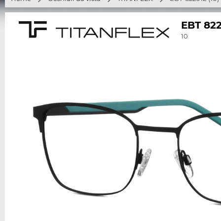
EBT 82
10