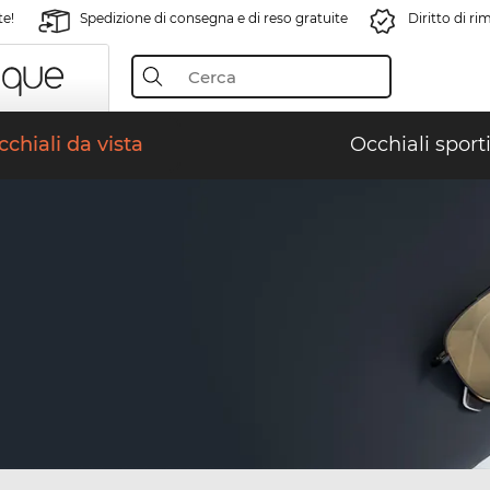
te!
Spedizione di consegna e di reso gratuite
Diritto di r
chiali da vista
Occhiali sporti