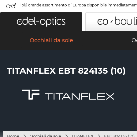
Il piú grande assortimento d´Europa disponibile immediatamen
Occhiali da sole
Oc
TITANFLEX EBT 824135 (10)
Home
Occhiali da sole
TITANFLEX
EBT 824135 (10)