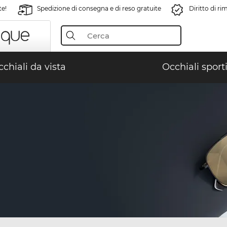
te!
Spedizione di consegna e di reso gratuite
Diritto di r
chiali da vista
Occhiali sporti