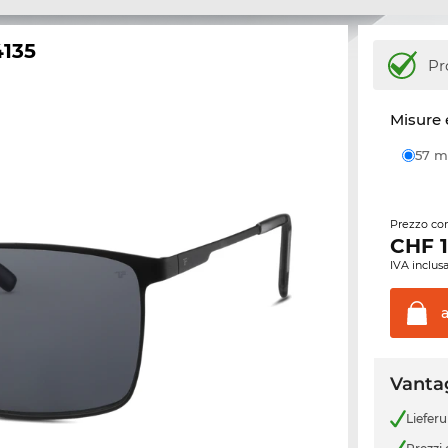
4135
Pr
Misure 
57
Prezzo con
CHF
IVA inclusa
Vantag
Liefer