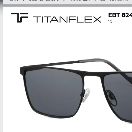
EBT 82
10