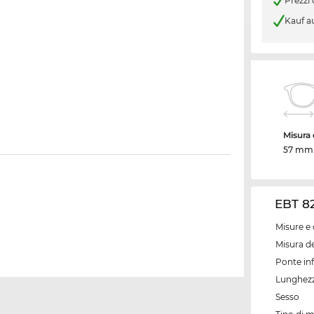
Prezzi
Kauf a
Misura d
57 mm
EBT 82
Misure e 
Misura de
Ponte inf
Lunghezz
Sesso