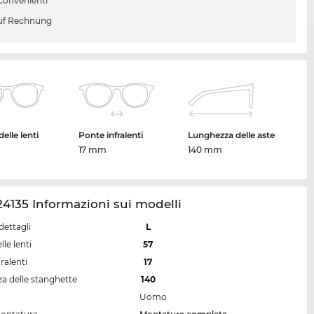
 convenienti
uf Rechnung
elle lenti
Ponte infralenti
Lunghezza delle aste
17 mm
140 mm
4135 Informazioni sui modelli
dettagli
L
lle lenti
57
ralenti
17
a delle stanghette
140
Uomo