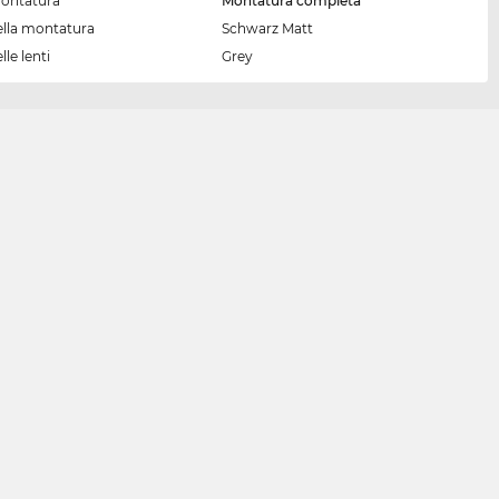
montatura
Montatura completa
ella montatura
Schwarz Matt
lle lenti
Grey