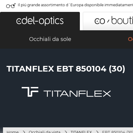
Il piú grande assortimento d´Europa disponibile immediatamen
Occhiali da sole
Oc
TITANFLEX EBT 850104 (30)
Home
Occhiali da vista
TITANFLEX
EBT 850104 (30