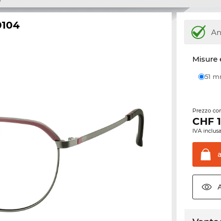
0104
An
Misure 
51 
Prezzo con
CHF
IVA inclusa