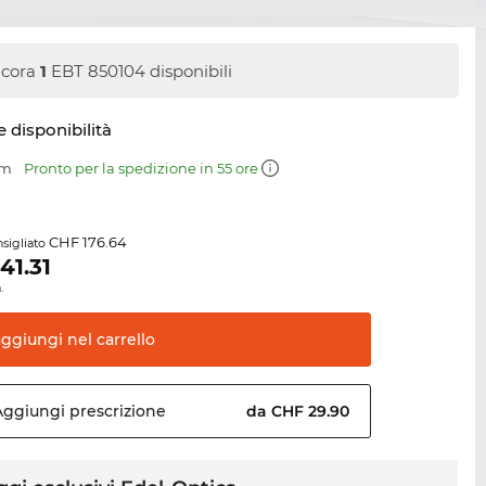
cora
1
EBT 850104 disponibili
e disponibilità
mm
Pronto per la spedizione in 55 ore
CHF 176.64
sigliato
141.31
.
aggiungi nel
carrello
Aggiungi
prescrizione
da CHF 29.90