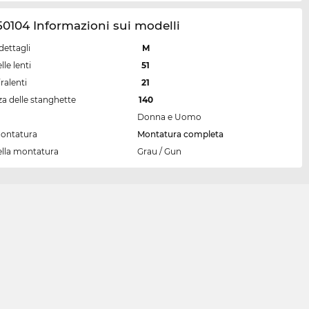
0104 Informazioni sui modelli
dettagli
M
lle lenti
51
ralenti
21
a delle stanghette
140
Donna e Uomo
montatura
Montatura completa
ella montatura
Grau / Gun