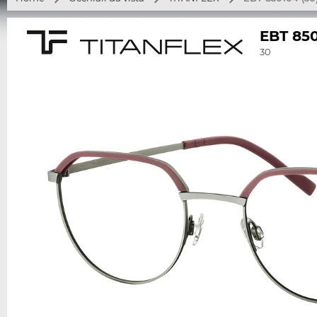
EBT 85
30