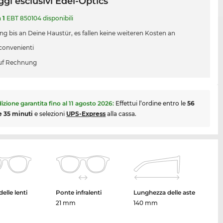
gi esclusivi Edel-Optics
a
1
EBT 850104 disponibili
ung bis an Deine Haustür, es fallen keine weiteren Kosten an
 convenienti
uf Rechnung
izione garantita fino al
11 agosto 2026
:
Effettui l’ordine entro le
56
e 35 minuti
e selezioni
UPS-Express
alla cassa.
elle lenti
Ponte infralenti
Lunghezza delle aste
21 mm
140 mm