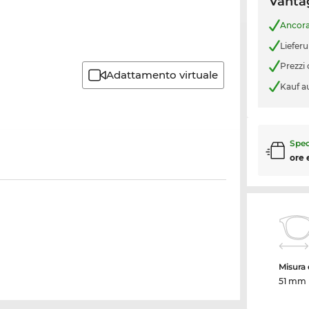
Vantag
Ancor
Liefer
Prezzi
Adattamento virtuale
Kauf a
Sped
ore 
Misura d
51 mm