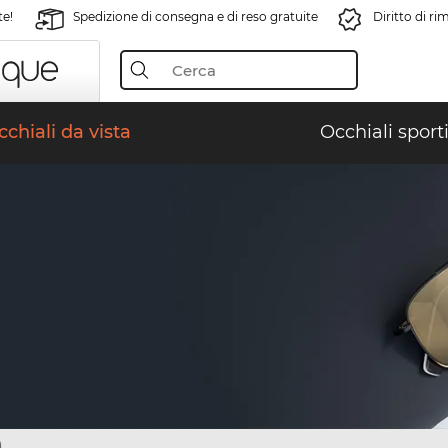
te!
Spedizione di consegna e di reso gratuite
Diritto di r
chiali da vista
Occhiali sporti
)