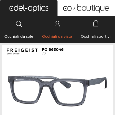
0
Occhiali da sole
Occhiali da vista
Occhiali sportivi
FG 863046
70