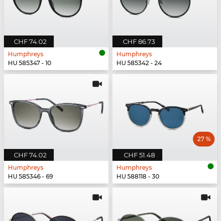
CHF 74.02
CHF 86.73
Humphreys
Humphreys
HU 585347 - 10
HU 585342 - 24
27 %
CHF 74.02
CHF 51.48
Humphreys
Humphreys
HU 585346 - 69
HU 588118 - 30