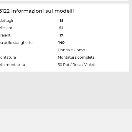
122 Informazioni sui modelli
dettagli
M
lle lenti
52
ralenti
17
a delle stanghette
140
Donna e Uomo
montatura
Montatura completa
ella montatura
50 Rot / Rosa / Violett