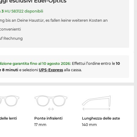
gi esclusivi Edel-Optics
a
3
HU 583122 disponibili
ung bis an Deine Haustür, es fallen keine weiteren Kosten an
 convenienti
uf Rechnung
izione garantita fino al
10 agosto 2026
:
Effettui l’ordine entro le
10
e 8 minuti
e selezioni
UPS-Express
alla cassa.
elle lenti
Ponte infralenti
Lunghezza delle aste
17 mm
140 mm