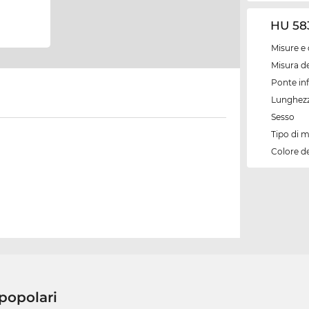
HU 583
Misure e 
Misura de
Ponte inf
Lunghezz
Sesso
Tipo di 
Colore d
 popolari