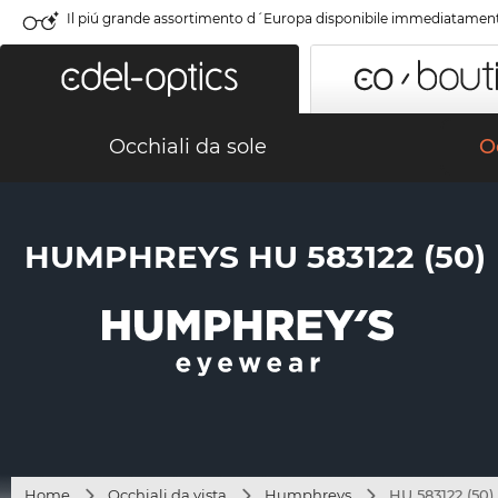
Il piú grande assortimento d´Europa disponibile immediatamen
Occhiali da sole
Oc
HUMPHREYS HU 583122 (50)
Home
Occhiali da vista
Humphreys
HU 583122 (50)