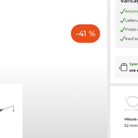
Vantag
Ancor
Liefer
Prezzi
-41 %
Kauf a
Sped
ore 
Misura d
52 mm