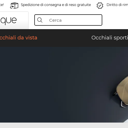
te!
Spedizione di consegna e di reso gratuite
Diritto di r
chiali da vista
Occhiali sporti