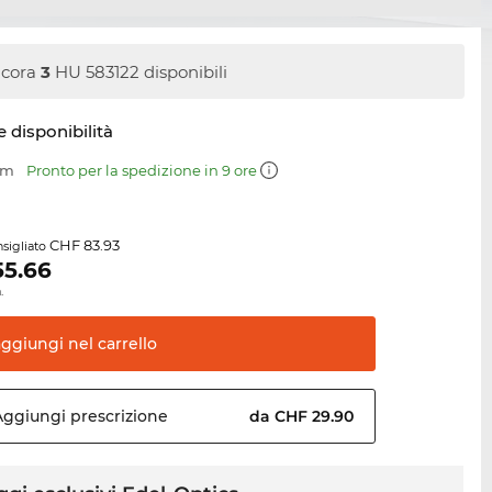
cora
3
HU 583122 disponibili
e disponibilità
mm
Pronto per la spedizione in 9 ore
CHF 83.93
sigliato
55.66
.
aggiungi nel
carrello
Aggiungi
prescrizione
da CHF 29.90