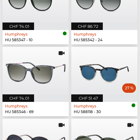
CHF 74.01
CHF 86.72
Humphreys
Humphreys
HU 585347 - 10
HU 585342 - 24
27 %
CHF 74.01
CHF 51.47
Humphreys
Humphreys
HU 585346 - 69
HU 588118 - 30