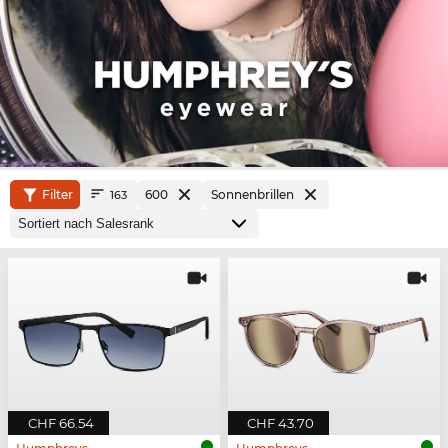
Filter
600
Sonnenbrillen
163
CHF 66.54
CHF 43.70