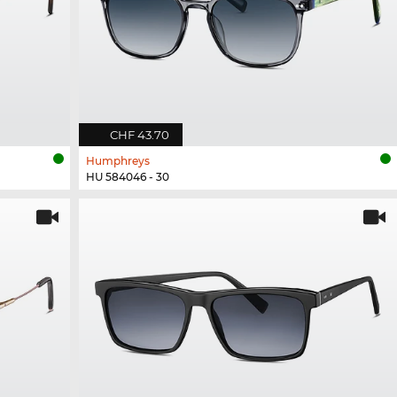
CHF 43.70
Humphreys
HU 584046 - 30