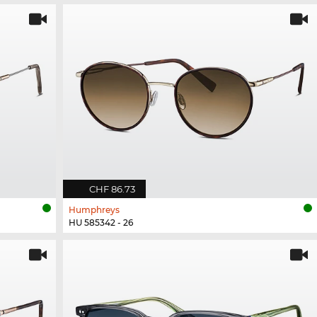
CHF 86.73
Humphreys
HU 585342 - 26