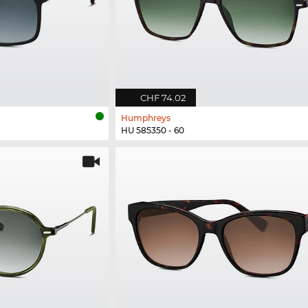
CHF 74.02
Humphreys
HU 585350 - 60