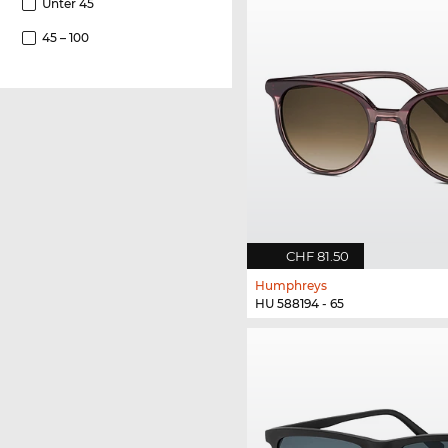
Unter 45
45 – 100
CHF 81.50
Humphreys
HU 588194 - 65