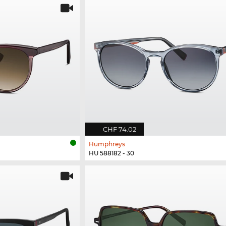
CHF 74.02
Humphreys
HU 588182 - 30