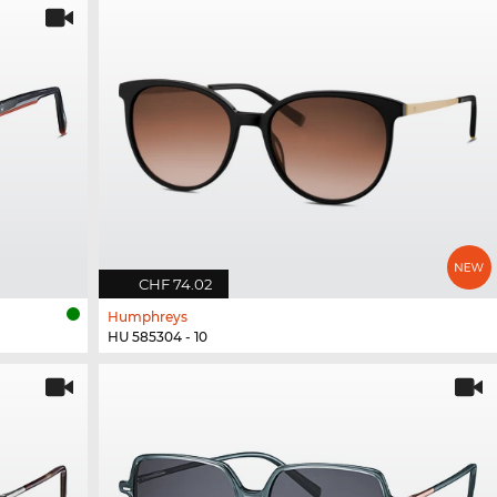
CHF 74.02
Humphreys
HU 585304 - 10