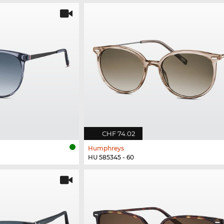
CHF 74.02
Humphreys
HU 585345 - 60