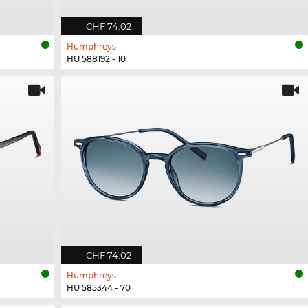
CHF 74.02
Humphreys
HU 588192 - 10
CHF 74.02
Humphreys
HU 585344 - 70