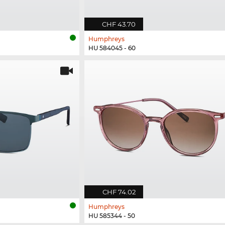
CHF 43.70
Humphreys
HU 584045 - 60
CHF 74.02
Humphreys
HU 585344 - 50