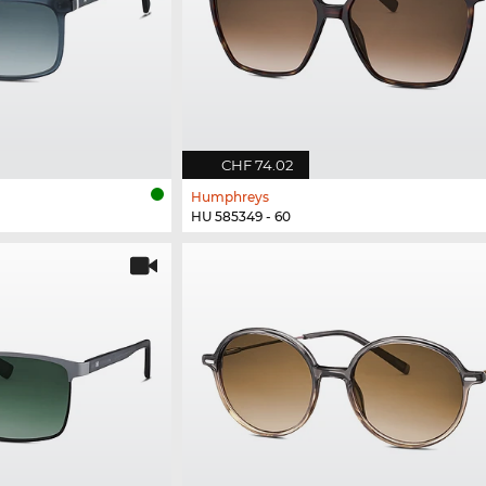
CHF 74.02
Humphreys
HU 585349 - 60