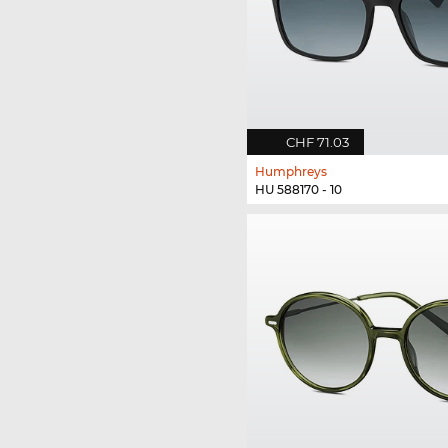
CHF 71.03
Humphreys
HU 588170 - 10