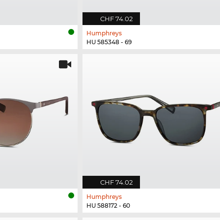
CHF 74.02
Humphreys
HU 585348 - 69
CHF 74.02
Humphreys
HU 588172 - 60