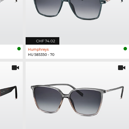
CHF 74.02
Humphreys
HU 585350 - 70