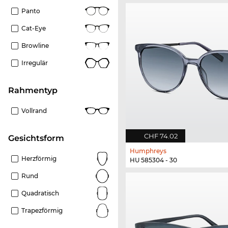
Panto
Cat-Eye
Browline
Irregulär
Rahmentyp
Vollrand
CHF 74.02
Gesichtsform
Humphreys
Herzförmig
HU 585304 - 30
Rund
Quadratisch
Trapezförmig