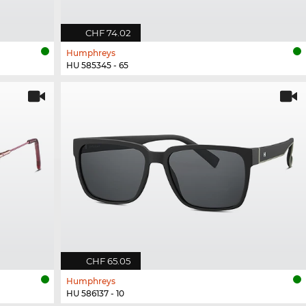
CHF 74.02
Humphreys
HU 585345 - 65
CHF 65.05
Humphreys
HU 586137 - 10