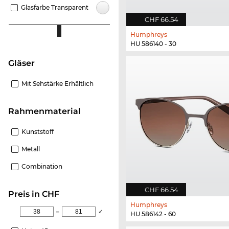
Glasfarbe Transparent
CHF 66.54
Humphreys
HU 586140 - 30
Gläser
Mit Sehstärke Erhältlich
Rahmenmaterial
Kunststoff
Metall
Combination
CHF 66.54
Preis in CHF
Humphreys
–
✓
HU 586142 - 60