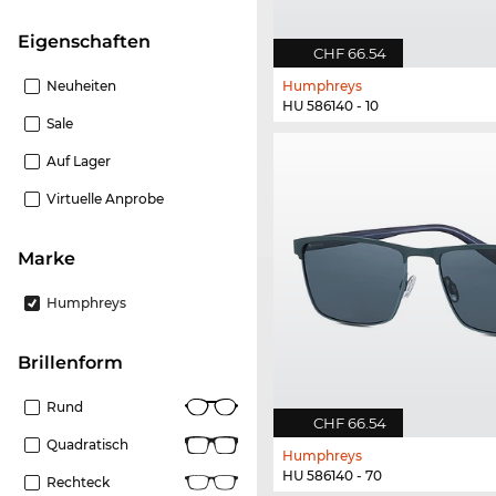
Eigenschaften
CHF 66.54
Neuheiten
Humphreys
HU 586140 - 10
Sale
Auf Lager
Virtuelle Anprobe
Marke
Humphreys
Brillenform
Rund
CHF 66.54
Quadratisch
Humphreys
HU 586140 - 70
Rechteck