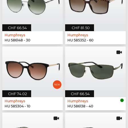
CHF 66.54
CHF 81.50
Humphreys
Humphreys
HU 586148 - 30
HU 585352 - 60
CHF 74.02
CHF 66.54
Humphreys
Humphreys
HU 585304 - 10
HU 586138 - 40