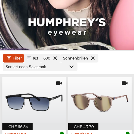
Filter
600
Sonnenbrillen
163
CHF 66.54
CHF 43.70