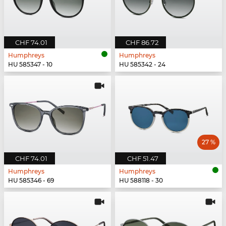
CHF 74.01
CHF 86.72
Humphreys
Humphreys
HU 585347 - 10
HU 585342 - 24
27 %
CHF 74.01
CHF 51.47
Humphreys
Humphreys
HU 585346 - 69
HU 588118 - 30