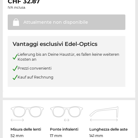
CHF
32.87
IVA inclusa.
Attualmente non
disponibile
Vantaggi esclusivi Edel-Optics
Lieferung bis an Deine Haustür, es fallen keine weiteren
Kosten an
Prezzi convenienti
Kauf auf Rechnung
Misura delle lenti
Ponte infralenti
Lunghezza delle aste
52 mm
17 mm
141 mm