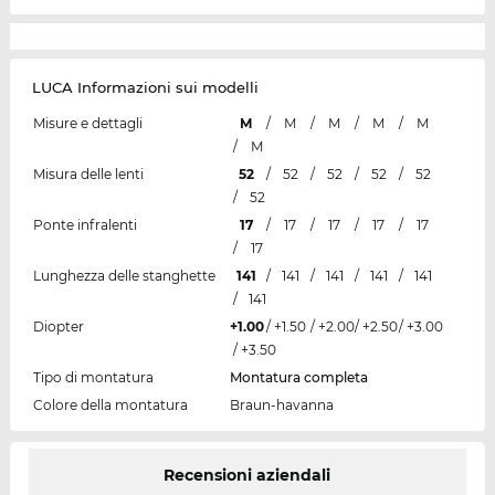
LUCA Informazioni sui modelli
Misure e dettagli
M
/
M
/
M
/
M
/
M
/
M
Misura delle lenti
52
/
52
/
52
/
52
/
52
/
52
Ponte infralenti
17
/
17
/
17
/
17
/
17
/
17
Lunghezza delle stanghette
141
/
141
/
141
/
141
/
141
/
141
Diopter
+1.00
/
+1.50
/
+2.00
/
+2.50
/
+3.00
/
+3.50
Tipo di montatura
Montatura completa
Colore della montatura
Braun-havanna
Recensioni aziendali