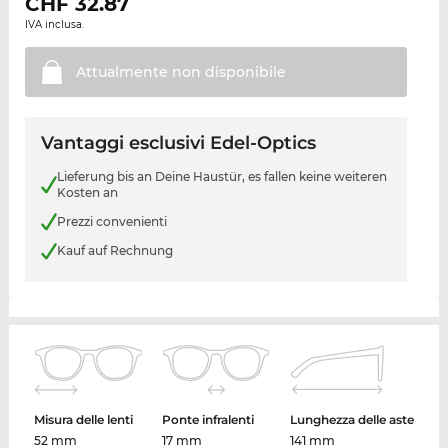
CHF
32.87
IVA inclusa.
Attualmente non
disponibile
Vantaggi esclusivi Edel-Optics
Lieferung bis an Deine Haustür, es fallen keine weiteren
Kosten an
Prezzi convenienti
Kauf auf Rechnung
Misura delle lenti
Ponte infralenti
Lunghezza delle aste
52 mm
17 mm
141 mm