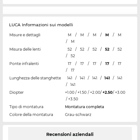
LUCA Informazioni sui modelli
Misure e dettagli
M
/
M
/
M
/
M
/
M
/
M
Misura delle lenti
52
/
52
/
52
/
52
/
52
/
52
Ponte infralenti
17
/
17
/
17
/
17
/
17
/
17
Lunghezza delle stanghette
141
/
141
/
141
/
141
/
141
/
141
Diopter
+1.00
/
+1.50
/
+2.00
/
+2.50
/
+3.00
/
+3.50
Tipo di montatura
Montatura completa
Colore della montatura
Grau-schwarz
Recensioni aziendali