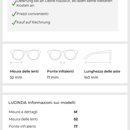
Lieferung bis an Deine Haustür, es fallen keine weiteren
Kosten an
Prezzi convenienti
Kauf auf Rechnung
Misura delle lenti
Ponte infralenti
Lunghezza delle aste
52 mm
17 mm
140 mm
LUCINDA Informazioni sui modelli
Misure e dettagli
M
Misura delle lenti
52
Ponte infralenti
17