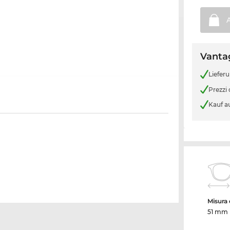
Vantag
Liefer
Prezzi
Kauf a
Misura d
51 mm