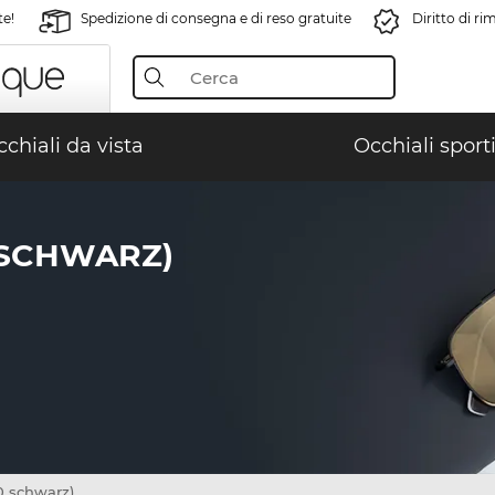
te!
Spedizione di consegna e di reso gratuite
Diritto di r
chiali da vista
Occhiali sporti
 SCHWARZ)
 schwarz)