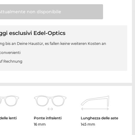
Attualmente non
disponibile
gi esclusivi Edel-Optics
ung bis an Deine Haustür, es fallen keine weiteren Kosten an
 convenienti
uf Rechnung
elle lenti
Ponte infralenti
Lunghezza delle aste
16 mm
145 mm