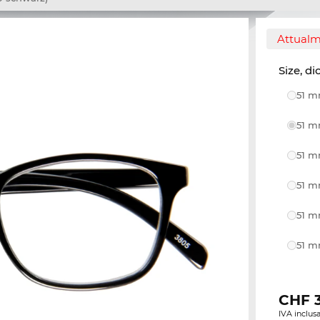
Attualm
Size, di
51 m
51 m
51 m
51 m
51 m
51 m
CHF
IVA inclusa