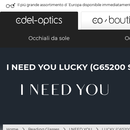
Il piú grande assortimento d´Europa disponibile immediatamen
Occhiali da sole
Oc
I NEED YOU LUCKY (G65200
Home
Reading Glasses
I NEED YOU
LUCKY (G65200