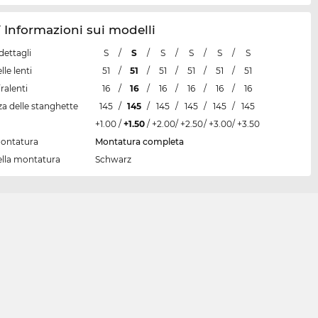
Informazioni sui modelli
dettagli
S
/
S
/
S
/
S
/
S
/
S
lle lenti
51
/
51
/
51
/
51
/
51
/
51
ralenti
16
/
16
/
16
/
16
/
16
/
16
a delle stanghette
145
/
145
/
145
/
145
/
145
/
145
+1.00
/
+1.50
/
+2.00
/
+2.50
/
+3.00
/
+3.50
montatura
Montatura completa
ella montatura
Schwarz