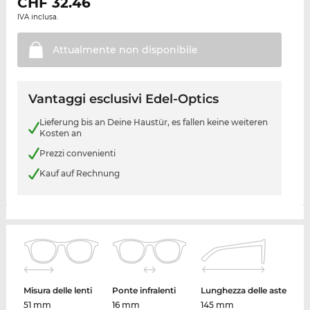
CHF
32.46
IVA inclusa.
Attualmente non
disponibile
Vantaggi esclusivi Edel-Optics
Lieferung bis an Deine Haustür, es fallen keine weiteren
Kosten an
Prezzi convenienti
Kauf auf Rechnung
Misura delle lenti
Ponte infralenti
Lunghezza delle aste
51 mm
16 mm
145 mm