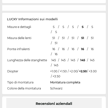
LUCKY Informazioni sui modelli
Misure e dettagli
S
/
S
/
S
/
S
/
S
/
S
Misura delle lenti
51
/
51
/
51
/
51
/
51
/
51
Ponte infralenti
16
/
16
/
16
/
16
/
16
/
16
Lunghezza delle stanghette
145
/
145
/
145
/
145
/
145
/
145
Diopter
+1.00
/
+1.50
/
+2.00
/
+2.50
/
+3.00
/
+3.50
Tipo di montatura
Montatura completa
Colore della montatura
Schwarz
Recensioni aziendali