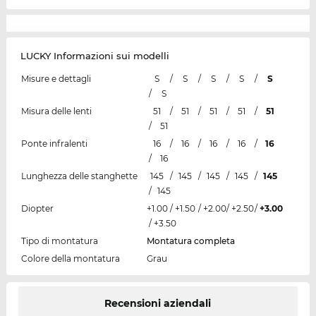
LUCKY Informazioni sui modelli
Misure e dettagli
S
/
S
/
S
/
S
/
S
/
S
Misura delle lenti
51
/
51
/
51
/
51
/
51
/
51
Ponte infralenti
16
/
16
/
16
/
16
/
16
/
16
Lunghezza delle stanghette
145
/
145
/
145
/
145
/
145
/
145
Diopter
+1.00
/
+1.50
/
+2.00
/
+2.50
/
+3.00
/
+3.50
Tipo di montatura
Montatura completa
Colore della montatura
Grau
Recensioni aziendali