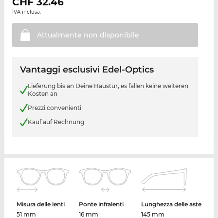
CHF
32.46
IVA inclusa.
Attualmente non
disponibile
Vantaggi esclusivi Edel-Optics
Lieferung bis an Deine Haustür, es fallen keine weiteren
Kosten an
Prezzi convenienti
Kauf auf Rechnung
Misura delle lenti
Ponte infralenti
Lunghezza delle aste
51 mm
16 mm
145 mm