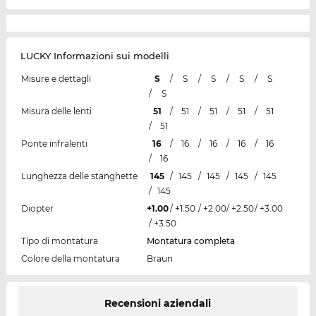
LUCKY Informazioni sui modelli
Misure e dettagli
S
/
S
/
S
/
S
/
S
/
S
Misura delle lenti
51
/
51
/
51
/
51
/
51
/
51
Ponte infralenti
16
/
16
/
16
/
16
/
16
/
16
Lunghezza delle stanghette
145
/
145
/
145
/
145
/
145
/
145
Diopter
+1.00
/
+1.50
/
+2.00
/
+2.50
/
+3.00
/
+3.50
Tipo di montatura
Montatura completa
Colore della montatura
Braun
Recensioni aziendali