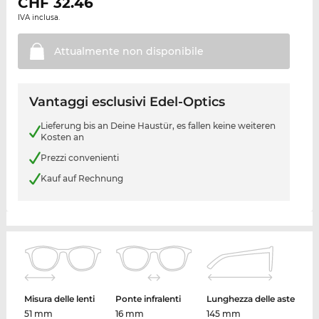
CHF
32.46
IVA inclusa.
Attualmente non
disponibile
Vantaggi esclusivi Edel-Optics
Lieferung bis an Deine Haustür, es fallen keine weiteren
Kosten an
Prezzi convenienti
Kauf auf Rechnung
Misura delle lenti
Ponte infralenti
Lunghezza delle aste
51 mm
16 mm
145 mm