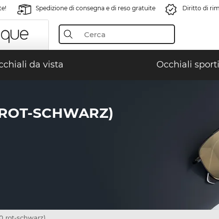
te!
Spedizione di consegna e di reso gratuite
Diritto di r
chiali da vista
Occhiali sporti
0 ROT-SCHWARZ)
 rot-schwarz)