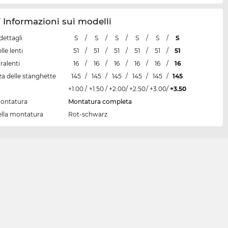
Informazioni sui modelli
dettagli
S
/
S
/
S
/
S
/
S
/
S
lle lenti
51
/
51
/
51
/
51
/
51
/
51
ralenti
16
/
16
/
16
/
16
/
16
/
16
a delle stanghette
145
/
145
/
145
/
145
/
145
/
145
+1.00
/
+1.50
/
+2.00
/
+2.50
/
+3.00
/
+3.50
montatura
Montatura completa
ella montatura
Rot-schwarz