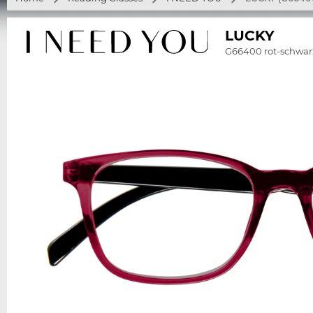
LUCKY
G66400 rot-schwar