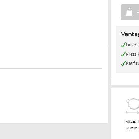
Vantag
Liefer
Prezzi
Kauf a
Misura d
51 mm