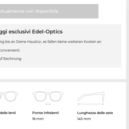
Attualmente non
disponibile
gi esclusivi Edel-Optics
ung bis an Deine Haustür, es fallen keine weiteren Kosten an
 convenienti
uf Rechnung
elle lenti
Ponte infralenti
Lunghezza delle aste
16 mm
145 mm