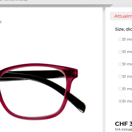
Attualm
z
Size, di
51 m
51 m
51 m
51 m
51 m
51 m
CHF
IVA inclusa