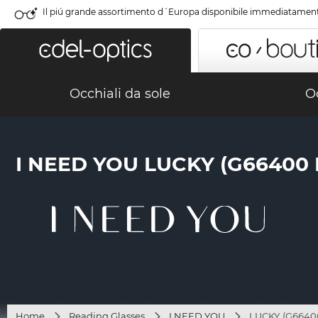
Il piú grande assortimento d´Europa disponibile immediatamen
Occhiali da sole
Oc
I NEED YOU LUCKY (G6640
Home
Reading Glasses
I NEED YOU
LUCKY (G66400