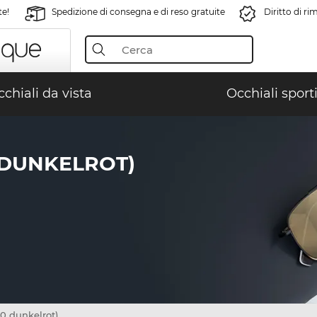
te!
Spedizione di consegna e di reso gratuite
Diritto di r
chiali da vista
Occhiali sporti
 DUNKELROT)
 dunkelrot)