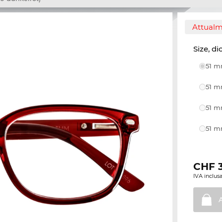
Attualm
Size, di
51 m
51 m
51 m
51 m
CHF
IVA inclusa