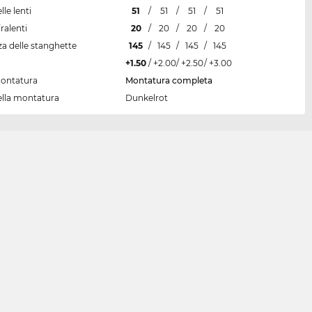
lle lenti
51
/
51
/
51
/
51
ralenti
20
/
20
/
20
/
20
a delle stanghette
145
/
145
/
145
/
145
+1.50
/
+2.00
/
+2.50
/
+3.00
montatura
Montatura completa
ella montatura
Dunkelrot