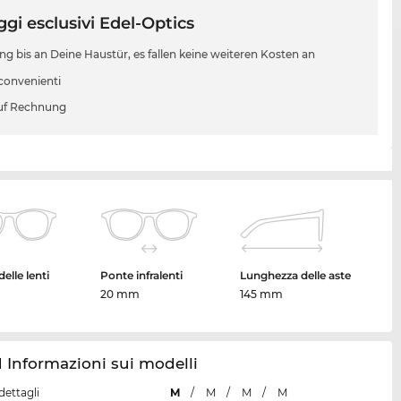
gi esclusivi Edel-Optics
ung bis an Deine Haustür, es fallen keine weiteren Kosten an
 convenienti
uf Rechnung
elle lenti
Ponte infralenti
Lunghezza delle aste
20 mm
145 mm
Informazioni sui modelli
dettagli
M
/
M
/
M
/
M