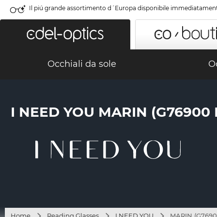
Il piú grande assortimento d´Europa disponibile immediatamen
Occhiali da sole
Oc
I NEED YOU MARIN (G76900
Home
Reading Glasses
I NEED YOU
MARIN (G76900