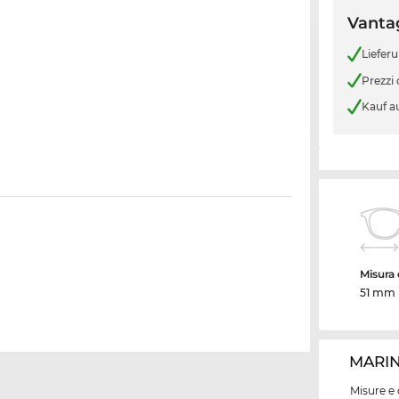
Vantag
Liefer
Prezzi
Kauf a
Misura d
51 mm
MARIN 
Misure e 