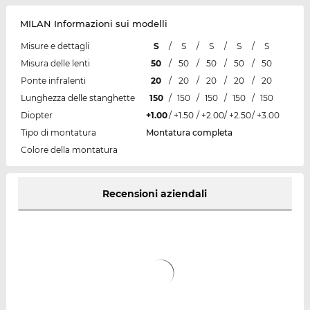
MILAN Informazioni sui modelli
Misure e dettagli
S
/
S
/
S
/
S
/
S
Misura delle lenti
50
/
50
/
50
/
50
/
50
Ponte infralenti
20
/
20
/
20
/
20
/
20
Lunghezza delle stanghette
150
/
150
/
150
/
150
/
150
Diopter
+1.00
/
+1.50
/
+2.00
/
+2.50
/
+3.00
Tipo di montatura
Montatura completa
Colore della montatura
Recensioni aziendali