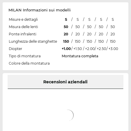
MILAN Informazioni sui modelli
Misure e dettagli
S
/
S
/
S
/
S
/
S
Misura delle lenti
50
/
50
/
50
/
50
/
50
Ponte infralenti
20
/
20
/
20
/
20
/
20
Lunghezza delle stanghette
150
/
150
/
150
/
150
/
150
Diopter
+1.00
/
+1.50
/
+2.00
/
+2.50
/
+3.00
Tipo di montatura
Montatura completa
Colore della montatura
Recensioni aziendali