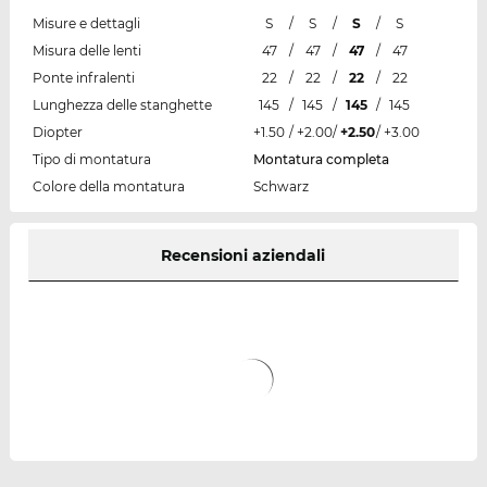
Misure e dettagli
S
/
S
/
S
/
S
Misura delle lenti
47
/
47
/
47
/
47
Ponte infralenti
22
/
22
/
22
/
22
Lunghezza delle stanghette
145
/
145
/
145
/
145
Diopter
+1.50
/
+2.00
/
+2.50
/
+3.00
Tipo di montatura
Montatura completa
Colore della montatura
Schwarz
Recensioni aziendali