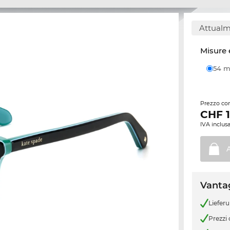
Attualm
Misure 
54
Prezzo con
CHF
IVA inclusa
Vantag
Liefer
Prezzi