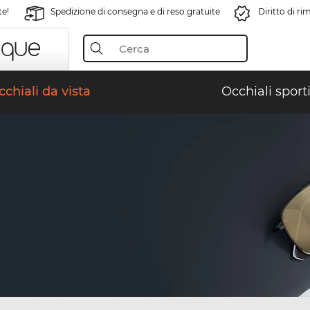
te!
Spedizione di consegna e di reso gratuite
Diritto di r
chiali da vista
Occhiali sporti