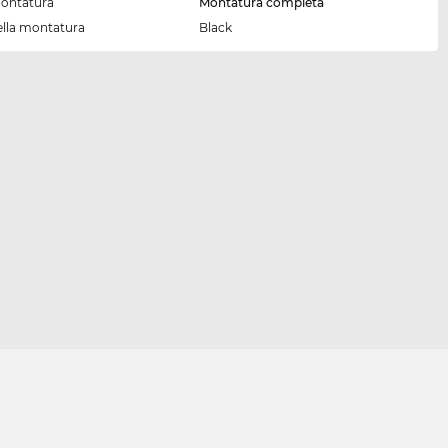
montatura
Montatura completa
ella montatura
Black