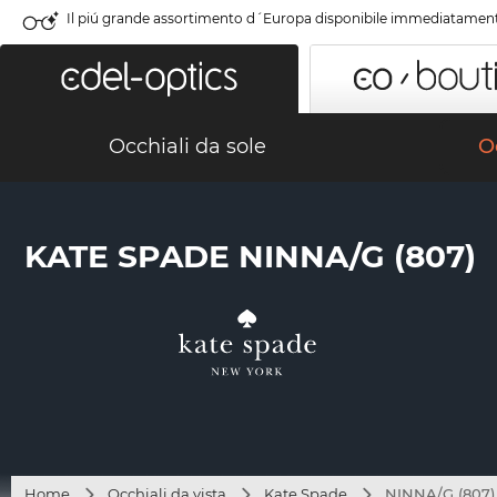
Il piú grande assortimento d´Europa disponibile immediatamen
Occhiali da sole
Oc
KATE SPADE NINNA/G (807)
Home
Occhiali da vista
Kate Spade
NINNA/G (807)