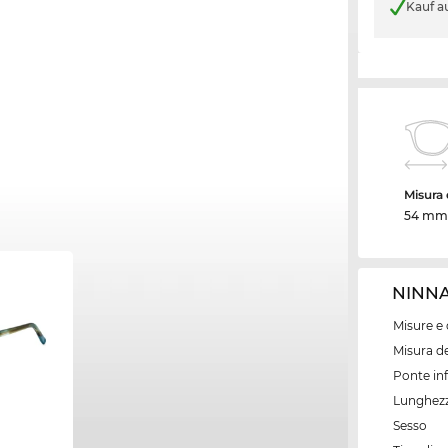
Kauf a
Misura d
54 mm
NINNA/
Misure e 
Misura de
Ponte inf
Lunghezz
Sesso