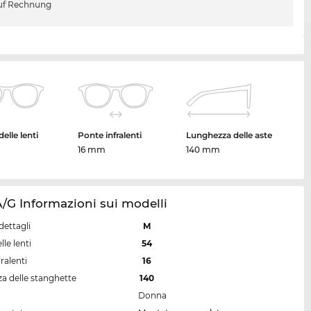
uf Rechnung
elle lenti
Ponte infralenti
Lunghezza delle aste
16 mm
140 mm
G Informazioni sui modelli
dettagli
M
lle lenti
54
ralenti
16
a delle stanghette
140
Donna