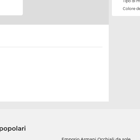
Tipo di 
Colore d
 popolari
Emporio Armani Occhiali da sole