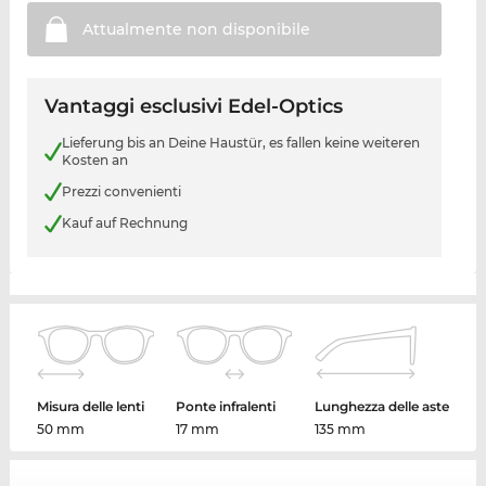
Attualmente non
disponibile
Vantaggi esclusivi Edel-Optics
Lieferung bis an Deine Haustür, es fallen keine weiteren
Kosten an
Prezzi convenienti
Kauf auf Rechnung
Misura delle lenti
Ponte infralenti
Lunghezza delle aste
50 mm
17 mm
135 mm