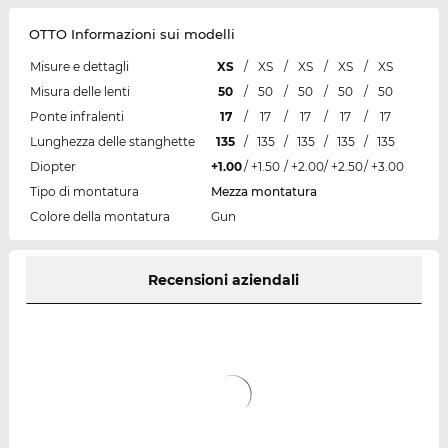
OTTO Informazioni sui modelli
Misure e dettagli
XS
/
XS
/
XS
/
XS
/
XS
Misura delle lenti
50
/
50
/
50
/
50
/
50
Ponte infralenti
17
/
17
/
17
/
17
/
17
Lunghezza delle stanghette
135
/
135
/
135
/
135
/
135
Diopter
+1.00
/
+1.50
/
+2.00
/
+2.50
/
+3.00
Tipo di montatura
Mezza montatura
Colore della montatura
Gun
Recensioni aziendali