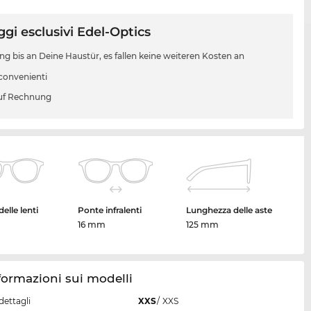
gi esclusivi Edel-Optics
ung bis an Deine Haustür, es fallen keine weiteren Kosten an
 convenienti
uf Rechnung
elle lenti
Ponte infralenti
Lunghezza delle aste
16 mm
125 mm
formazioni sui modelli
dettagli
XXS
/
XXS