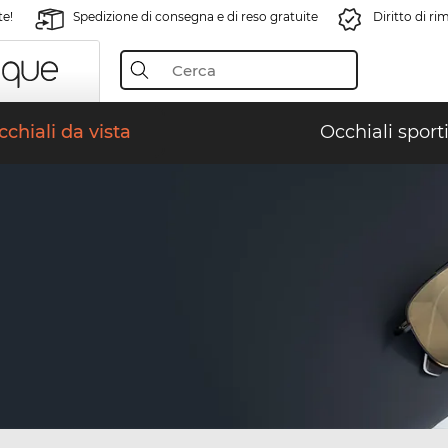
te!
Spedizione di consegna e di reso gratuite
Diritto di r
chiali da vista
Occhiali sporti