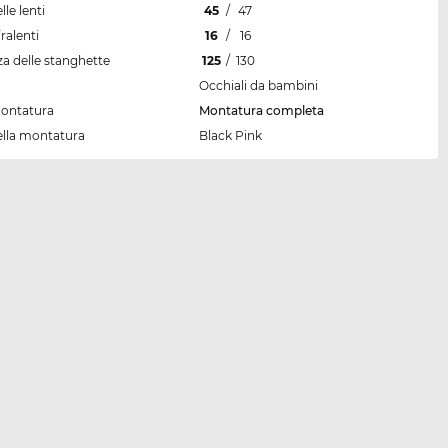
lle lenti
45
/
47
ralenti
16
/
16
a delle stanghette
125
/
130
Occhiali da bambini
montatura
Montatura completa
ella montatura
Black Pink