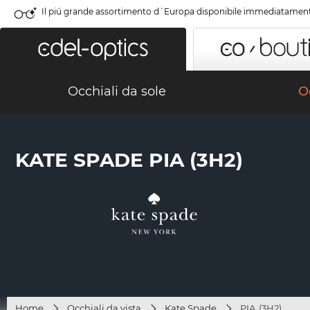
Il piú grande assortimento d´Europa disponibile immediatamen
Occhiali da sole
Oc
KATE SPADE PIA (3H2)
Home
Occhiali da vista
Kate Spade
PIA (3H2)