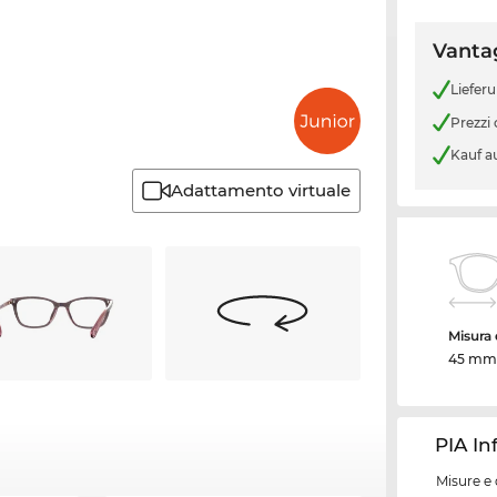
Vantag
Liefer
Prezzi
Kauf a
Adattamento virtuale
Misura d
45 mm
PIA In
Misure e 