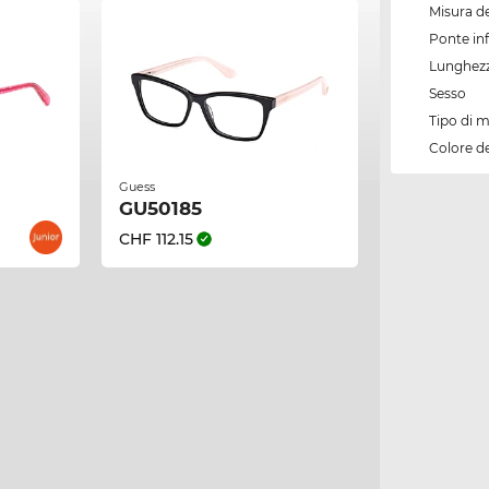
Misura de
Ponte inf
Lunghezz
Sesso
Tipo di 
Colore d
Guess
GU50185
CHF 112.15