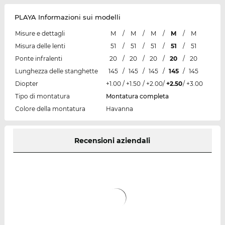
PLAYA Informazioni sui modelli
Misure e dettagli
M
/
M
/
M
/
M
/
M
Misura delle lenti
51
/
51
/
51
/
51
/
51
Ponte infralenti
20
/
20
/
20
/
20
/
20
Lunghezza delle stanghette
145
/
145
/
145
/
145
/
145
Diopter
+1.00
/
+1.50
/
+2.00
/
+2.50
/
+3.00
Tipo di montatura
Montatura completa
Colore della montatura
Havanna
Recensioni aziendali