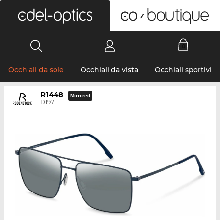
0
Occhiali da sole
Occhiali da vista
Occhiali sportivi
R1448
Mirrored
D197