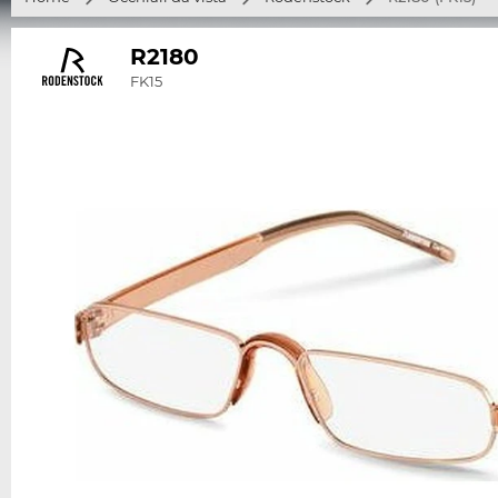
R2180
FK15