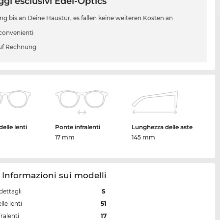
gi esclusivi Edel-Optics
ung bis an Deine Haustür, es fallen keine weiteren Kosten an
 convenienti
uf Rechnung
elle lenti
Ponte infralenti
Lunghezza delle aste
17 mm
145 mm
 Informazioni sui modelli
dettagli
S
lle lenti
51
ralenti
17