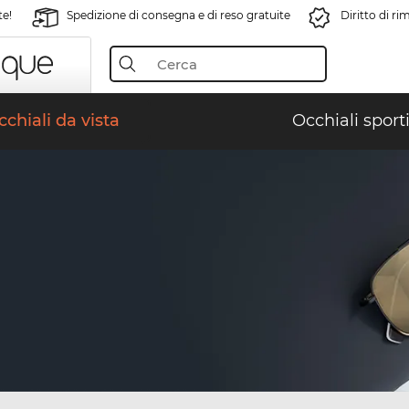
te!
Spedizione di consegna e di reso gratuite
Diritto di r
chiali da vista
Occhiali sporti