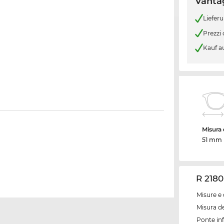
Vantag
Liefer
Prezzi
Kauf a
Misura d
51 mm
R 2180
Misure e 
Misura de
Ponte inf