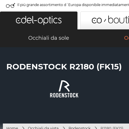
Il piú grande assortimento d´Europa disponibile immediatamen
Occhiali da sole
Oc
RODENSTOCK R2180 (FK15)
Home
Occhiali da vista
Rodenstock
R2180 (FK15)