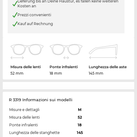
Lieferung bis an Deine Haustür, es fallen keine weiteren
Kosten an
Prezzi convenienti
Kauf auf Rechnung
Misura delle lenti
Ponte infralenti
Lunghezza delle aste
52 mm
18 mm
145 mm
R 3319 Informazioni sui modelli
Misure e dettagli
M
Misura delle lenti
52
Ponte infralenti
18
Lunghezza delle stanghette
145