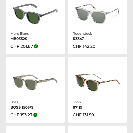
Mont Blanc
Rodenstock
MB0352S
R3347
CHF 201.87
CHF 142.20
Boss
Joop
BOSS 1505/S
87119
CHF 153.27
CHF 131.59