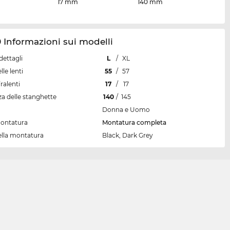
17 mm
140 mm
 Informazioni sui modelli
dettagli
L
/
XL
lle lenti
55
/
57
ralenti
17
/
17
a delle stanghette
140
/
145
Donna e Uomo
montatura
Montatura completa
ella montatura
Black, Dark Grey