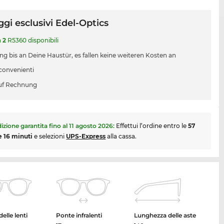
gi esclusivi Edel-Optics
a
2
R5360 disponibili
ung bis an Deine Haustür, es fallen keine weiteren Kosten an
 convenienti
uf Rechnung
izione garantita fino al
11 agosto 2026
:
Effettui l’ordine entro le
57
e 16 minuti
e selezioni
UPS-Express
alla cassa.
elle lenti
Ponte infralenti
Lunghezza delle aste