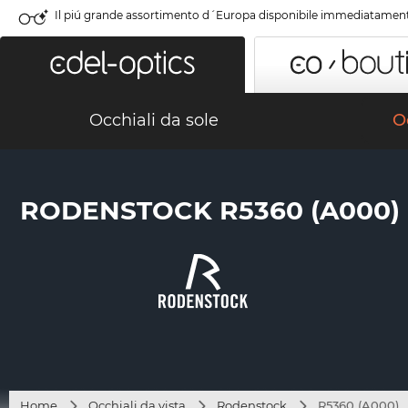
Il piú grande assortimento d´Europa disponibile immediatamen
Occhiali da sole
Oc
RODENSTOCK R5360 (A000)
Home
Occhiali da vista
Rodenstock
R5360 (A000)