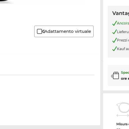
Vantag
Ancor
Adattamento virtuale
Liefer
Prezzi
Kauf a
Sped
ore 
Misura d