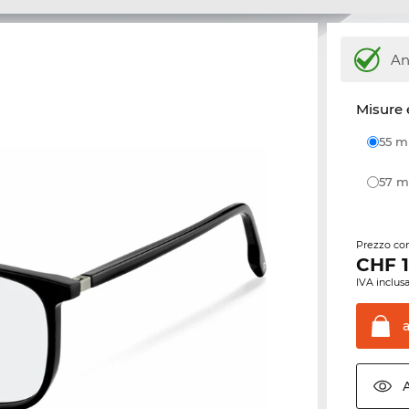
An
Misure 
55 
57
Prezzo con
CHF
IVA inclusa