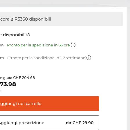
cora
2
R5360 disponibili
e disponibilità
mm
Pronto per la spedizione in 56 ore
 mm
(Pronto per la spedizione in 1-2 settimane)
CHF 204.68
sigliato
173.98
.
aggiungi nel
carrello
Aggiungi
prescrizione
da CHF 29.90