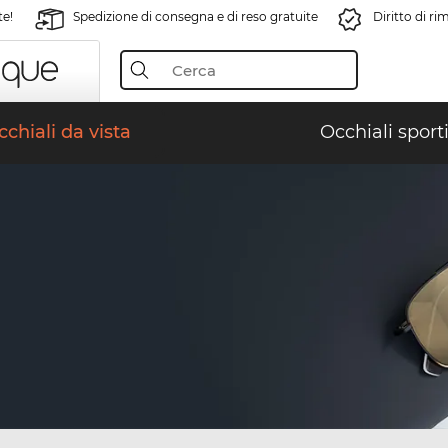
te!
Spedizione di consegna e di reso gratuite
Diritto di r
chiali da vista
Occhiali sporti