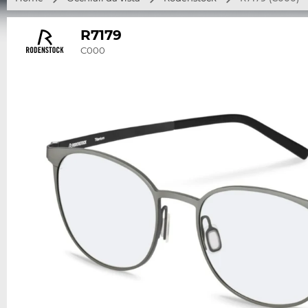
R7179
C000