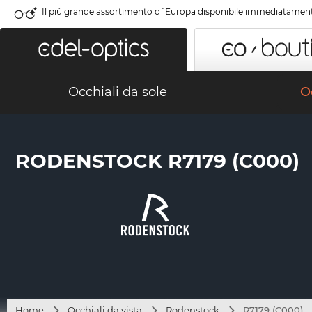
Il piú grande assortimento d´Europa disponibile immediatamen
Occhiali da sole
Oc
RODENSTOCK R7179 (C000)
Home
Occhiali da vista
Rodenstock
R7179 (C000)