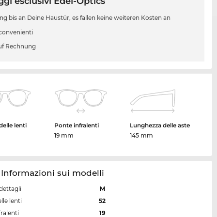
gi esclusivi Edel-Optics
ung bis an Deine Haustür, es fallen keine weiteren Kosten an
 convenienti
uf Rechnung
elle lenti
Ponte infralenti
Lunghezza delle aste
19 mm
145 mm
 Informazioni sui modelli
dettagli
M
lle lenti
52
ralenti
19