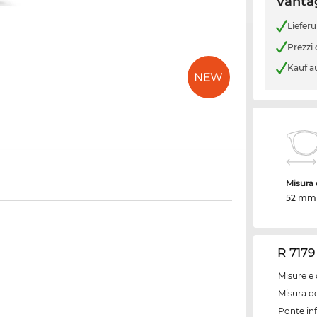
Vantag
Liefer
Prezzi
Kauf a
Misura d
52 mm
R 7179
Misure e 
Misura de
Ponte inf