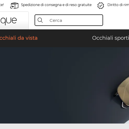
te!
Spedizione di consegna e di reso gratuite
Diritto di r
chiali da vista
Occhiali sporti